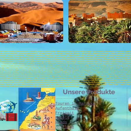
lturelle Touren Marokko; Abenteuerreisen in Marokko, Sahara-Touren; Marokko Wüstentouren; Touren rund um Marokko; Agadir Tours Marokko, Fahrradtouren in Marokko, Vogel
n; Essaouira Marokko , Veranstaltungen Marokko , Ausflüge Marokko , Fes Marokko , Flugtickets Marokko , Golf Marokko , Golfplätze in Marokko , Hotels in Marokko, Kaise
asbahs , Outgo Travel Marokko , Paragliding in Marokko , Paragliding Touren in Marokko , Rabat Marokko , Riads in Marokko , Saidia Marokko , Seminare Marokko , Spa Ma
rokko, Reisen Marokko, Merzouga Marokko; Zagora Marokko;Sahara Marokko; Busvermietung ;Kleinbusvermietung;Busvermietung ;Autovermietung in Marokko ; Busvermietung in A
in Dakhla; Kleinbusvermietung in Merzouga; Minibusvermietung in Casablanca; Minibusvermietung in Essaouira; Minibusvermietung in Tafraout; Flughafentransfer Agadir;Flu
zate;Flughafentransfer Fes; Transfers zum Flughafen Merzouga; Ausflüge nach Marrakesch; Tagesausflüge; Wüstentouren;Marokko-Reise, 4x4 Marokko, Marokko-Rundreise, 4x4 M
iads in Marrakesch, Riad in Marrakesch, Herberge in Marrakesch, Unterkunft in Marrakesch, Restaurant in Marrakesch, Residenz Marrakesch, Habitat Marrakesch, Unterkunft
marokko, marokkanischer strand, marokkanische natur, atlas marokko, marokkanischer atlas, marokkanische ausflüge, marokko 4x4 ausflüge, marokko vermietung 4x4, ouarz
erzouga-Dünen, Merzouga-Wüste, Merzouga-Marokko, Marokko Merzouga, Merzouga 4x4, Merzouga-Biwak, Biwak Marrakesch, Biwak Ouarzazate, Agadir-Besuch , Marrakesch 
centives, Incentive Agadir, Incentive Marrakesch, Seminar Marrakesch, Woche Agadir, Seminar Casablanca, Sondergruppe Marrakesch, Motivation Marrakesch, Teambuilding 
Biwak, Essaouira-Ausflug, Ouzoud-Ausflug, Ouzoud-Wasserfall-Ausflüge, Taroudant-Ausflüge, Marrakesch-Transfers; Marrakesch-Flughafentransfer, Transport Marrakesch, Den
kking Marokko, Marokko Trekking, Marokko Reise, Marokko entdecken, Reisen nach Marokko, 4x4 Landcruiser Agadir Kreuzfahrt, Marrakesch Sightseeing, Essaouira Sightseeing
arrakesch, Touren Marrakesch, Reise Marrakesch, Reise Marrakesch, Tagesausflüge Marrakesch, Tagesausflug Ouarzazate, Tagesausflüge Agadir, Tagesausflüge Marrakesch, Ho
o, Mietwagen in Marrakesch, Mietwagen in Agadir, Marokko-Touren, Reiseveranstalter Marokko, Reiseveranstalter Marokko, Marokko reisen Agentur, Reisebüro; Touren ab Tan
-Wüstentouren; Erg Chebbi; Erg Chegaga;Tata;Ighrem;Ait Mansour;Amtoudi;Tafraoute;bemalte Felsen; Ameln-Tal;Goulmine;Sidi Ifni;Tafnidilt;Für Boujerif;Legzira-Strand;Aglou; Ti
; Erg Lihoudi;Imilchil;Rissani;Erfoud;Midelt;Meknes;Fez;Ifrane;Volubilis;Chaouen;alhociem;Nador;Oujda;ATV;SSV;VTT;Merzouga Quads; Merzouga-Buggy; Merzouga 4x4;Merzouga S
rokko; Transfers zwischen Städten; Transfer vom Flughafen Agadir nach Taghazout; Transfer von Marrakesch nach Taghazout; 3 Tage; 4 Tage: 5 Tage; 6 Tage; 7 Tage; 8 Tage;
Wasserfall; Al jadida;Mazagan;Casablanca Flughafen;Transfer;Bus;Minibus.Coach;Minivan;Autobus;4x4;Lage
Unsere Produkte
Touren in Marokko
Aufenthalt
Freizeit
Hotels
Riads
Ausflüge