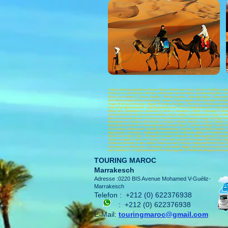
Toubkal-Aufstieg; Atlasgebirge; Sahara-Wüste, Kombinierte Touren; Touren in Marokko, ku
Marokko, 4x4-Vermietung in Marokko, Wüstentour durch Marokko, Wüstenausflug; Atlas-Toure
Reisen nach Marokko , Freizeit Marokko , Meknès Marokko , Merzouga Dünen , Ouarzazate K
Chefchaouen;Tanger;Asilah;Larache;Rabat; Tetouan, Thalasso Agadir, Reiseveranstalter Ma
Tanger; Minibusvermietung in Agadir; Minibusvermietung in Marrakesch; Minibusvermietung 
Errachidia;Flughafentransfer Tanger;Flughafentransfer Essaouira;Flughafentransfer Ouarza
Wüste; Asni ;Toubkal;Hotel in Marrakesch, Hotels in Marrakesch, Hotels in Marrakesch, R
marokkanische reisen, reisen nach marokko, wüste marokko, marokkanische wüste, strand 
Besuch Ouarzazate, Besuch Marrakesch, Marrakesch-Besichtigung, Merzouga-Ausflüge, M
Fahrradtouren in Marokko, MTB Marokko, Marokko Offroads, Marokko Incentive, Marokko In
Entdeckung Ouarzazate , Entdeckungswüste, Tafraout-Besuch, Tafraout-Ausflüge, Tafraout-
Trail Marokko, Wüstensafari Marokko, Wüstentrekking Marokko, Trekking Atlas Marokko, Tre
Sightseeing in Casablanca, Sightseeing in Ouarzazate, Entdeckung Agadir, 4x4 Rundfahrt M
Marrakesch finden, Hotels in Marrakesch, Touren in Marrakesch, Entdeckungstouren Marokk
Touren von Agadir; Touren von Tafraout; Touren von Essaouira; Merzouga-Wüstentouren; Zagora
Schluchten; Rosental; Ait Ben Haddou; Telouet kassbah; Fint;Draa-Tal;Zagora;Mhamid;Tinfo
Vermietung von Kleinbussen in Merzouga; Quad-Verleih; Buggy-Verleih; Busvermietung in Ma
nach Marrakesch; 4 Tage Wüstentouren von Merzouga; Bin el Ouidane;Ait Bouguemez;Ouzoud-
TOURING MAROC
Marrakesch
Adresse :0220 BIS Avenue Mohamed V-Guéliz-
Marrakesch
Telefon :
+212 (0) 622376938
:
+212 (0) 622376938
E-Mail:
touringmaroc@gmail.com