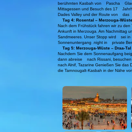
berühmten Kasbah von
Pascha
Gla
Mittagessen und Besuch des 17
Jahrh
Dades Valley und der Route von
das
Tag 4: Rosental – Merzouga-Wüst
Nach dem Frühstück fahren wir zu den 
Ankunft in Merzouga. Am Nachmittag u
Sandmeeres. Unser Stopp wird
sei in
Sonnenuntergang .night in
private Be
Tag 5: Merzouga-Wüste – Draa-Tal
Nachdem Sie dem Sonnenaufgang beigew
dann abreise
nach Rissani, besuchen 
nach Alnif, Tazarine Genießen Sie das
die Tamnougalt-Kasbah in der Nähe von