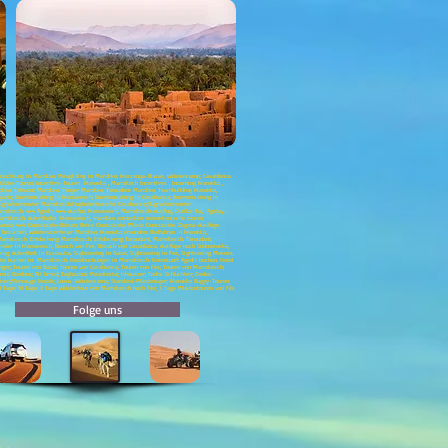
beobachtung in Marokko, Paragliding in Marokko; Merzouga-Biwak, Wüstencamp; Casablanca
rstädte-Touren, Incentive-Touren Marokko , Marrakech Incentives , Incoming Marokko ,
rokko, Tafraout Marokko, Tanger Marokko, Taroudant Marokko, Teambuilding Marokko,
gadir; Busvermietung in Marrakesch; Busvermietung in Casablanca; Busvermietung in
ghafentransfer Marrakesch;Flughafentransfer Casablanca;Flughafentransfer
arrakesch, 4x4 Agadir, 4x4-Ausflug Marrakesch, Marrakesch-Ausflug, Ourika-Tal, Agafay-
 Marrakesch, Aufenthalte Marrakesch, marokko entdecken, marokkanische touren,
azate 4x4, Ouarzazate-Reisen, Reise Ouarzazate, Wüste Ouarzazate, Zagora-Ausflüge,
besuchen, Wüstenabenteuer Marokko, Marokko erkunden, Radfahren in Marokko,
Marrakesch, Entdeckung Marrakesch, Entdeckung Taroudant, Marrakesch, Taroudant,
kmäler in Marrakesch, Besuch von Fes, Besuch von Casablanca, Ausflüge nach Südmarokko,
, Aufenthalt in Essoauira, Sightseeing in Rabat, Sightseeing in Fez, Sightseeing Meknes,
tel buchen in Marrakesch, Hotelbuchungen in Marrakesch, Unterkunft Agadir buchen, Hotel
ger; Touren von Rabat; Touren von Casablanca; Touren von Fès; Touren von Marrakesch;
znit; Kerdous; Ait hmed; Taghazout; Paradiestal; Imouzzer; Todra-Schluchten; Dades-
anddünen;Merzouga Hotels; Luxus-Wüstencamp; Standard-Wüstenlager; Marokko Buggy-Touren;
 9 Tage; 10 Tage; 3 Tage Wüstentour von Marrakesch nach Fès; 3 Tage Wüstentouren von Fès
Folge uns