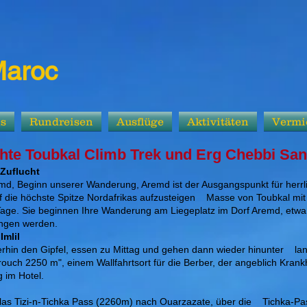
Maroc
ns
Rundreisen
Ausflüge
Aktivitäten
Vermi
chte Toubkal Climb Trek und Erg Chebbi Sa
 Zuflucht
d, Beginn unserer Wanderung, Aremd ist der Ausgangspunkt für herrli
f die höchste Spitze Nordafrikas aufzusteigen
Masse von Toubkal mi
 Tage. Sie beginnen Ihre Wanderung am Liegeplatz im Dorf Aremd, etw
ingen werden.
Imlil
hin den Gipfel, essen zu Mittag und gehen dann wieder hinunter
la
h 2250 m", einem Wallfahrtsort für die Berber, der angeblich Krankheit
 im Hotel.
las Tizi-n-Tichka Pass (2260m) nach Ouarzazate, über die
Tichka-Pa