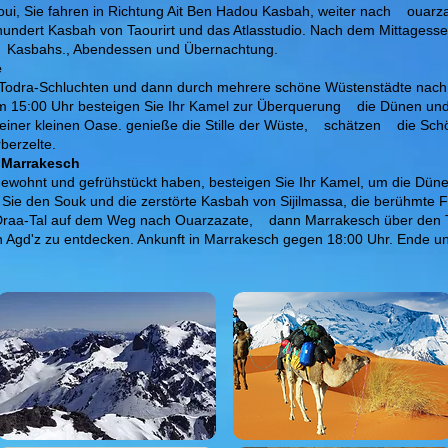
oui, Sie fahren in Richtung Ait Ben Hadou Kasbah, weiter nach
ouarza
undert Kasbah von Taourirt und das Atlasstudio. Nach dem Mittagessen
Kasbahs., Abendessen und Übernachtung.
e
Todra-Schluchten und dann durch mehrere schöne Wüstenstädte nach 
m 15:00 Uhr besteigen Sie Ihr Kamel zur Überquerung
die Dünen und
 einer kleinen Oase. genieße die Stille der Wüste,
schätzen
die Sch
rberzelte.
 Marrakesch
ohnt und gefrühstückt haben, besteigen Sie Ihr Kamel, um die Dün
Sie den Souk und die zerstörte Kasbah von Sijilmassa, die berühmte F
 Draa-Tal auf dem Weg nach Ouarzazate,
dann Marrakesch über den T
 Agd'z zu entdecken. Ankunft in Marrakesch gegen 18:00 Uhr. Ende u