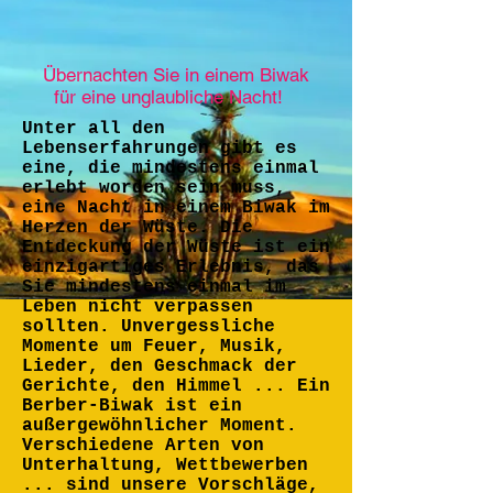
Übernachten Sie in einem Biwak
für eine unglaubliche Nacht!
Unter all den
Lebenserfahrungen gibt es
eine, die mindestens einmal
erlebt worden sein muss,
eine Nacht in einem Biwak im
Herzen der Wüste. Die
Entdeckung der Wüste ist ein
einzigartiges Erlebnis, das
Sie mindestens einmal im
Leben nicht verpassen
sollten. Unvergessliche
Momente um Feuer, Musik,
Lieder, den Geschmack der
Gerichte, den Himmel ... Ein
Berber-Biwak ist ein
außergewöhnlicher Moment.
Verschiedene Arten von
Unterhaltung, Wettbewerben
... sind unsere Vorschläge,