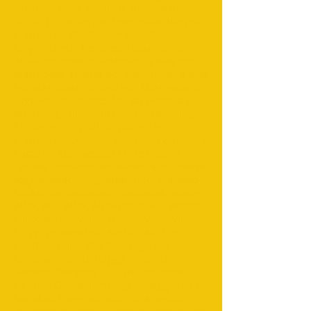
vallee du draa; mhamid; dromadaires;
cameltrip; Rutas por Marruecos; Viajes a
Marruecos; desde Marrakesch; desde
tanger; desde fes; desde casablanca;
Ausflüge; rutas el desierto; 15 días por
Marruecos; 10 días por Marruecos; 8 días
por Marruecos; 6 Tage von Marruecos, 3
Tage von Marruecos; Dunas doradas de
Merzouga; Itinerario Marruecos 7 días;
Ciudades Imperiales; que ver en
Marruecos; Dinge zu tun; cosas que ver y
hacer en Marruecos; El dromedario;
khaima berebere; taghazout; surf; massa;
vogelbeobachtung; ökotouren; marokko
radtouren; Radtouren, Hautatlas, Moyen-
Atlas, Anti-Atlas, Ait Bougemmez, Aremd,
Vallee du Ziz, Vallee Ourika, Visite Ville,
Caleches, Moschee, Kasbah Ait Ben
Haddou, Vallee des Roses. gorges du
todra; quide; Vtt; Buggy; Velo; Ski;
Marken; Camping ; Ort voiture; Reise
d'étude; Gleitschirmfliegen; viaggiare in
Marokko; Viaggiare sicuri in Marokko;