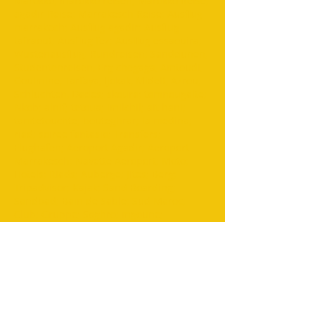
Marokko; marokko reisen; Marokko Reise;
agadir Reise; Marrakesch Reise; Ausflug
marrakech; Ausflug agadir; Ausflug
tafraout; Ausflug fez; Ausflug essaouira;
Wüstenausflug; Rundreisen; Sanddünen,
Studentenreisen, Erg chegaga, Amtoudi,
Goulmine, Tarfaya, Ijokak, Midelt, Azrou,
Schluchten, Dades; skoura; tamnougalte;
Nkob; alnif; tetoua; imilchil; ait hani;
tamtetouchte; bouteghrar; la medina;
riad; soiree fantasia; Transfers;
Flughafen; Aeroport Agadir; Aeroport
Marrakesch; Navette Aeroport; Moto;
Hotels; Riads; Auberge; Jites; Berg;
Tripadvisor; Kajak; Sand Boarding;
Sandbad; Bain de Sable; Sud Maroc;
Club; Gruppe; Saghro; mgoune;
taroudant; tiout; taliouine; imouzzer;
foum zguid; amelen;
TOURING MAROC
Marrakesch
Adresse :0220 BIS Avenue Mohamed V-Guéliz-
Marrakesch
Telefon :
+212 (0) 622376938