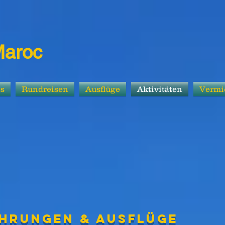
Maroc
ns
Rundreisen
Ausflüge
Aktivitäten
Vermi
hrungen & Ausflüge