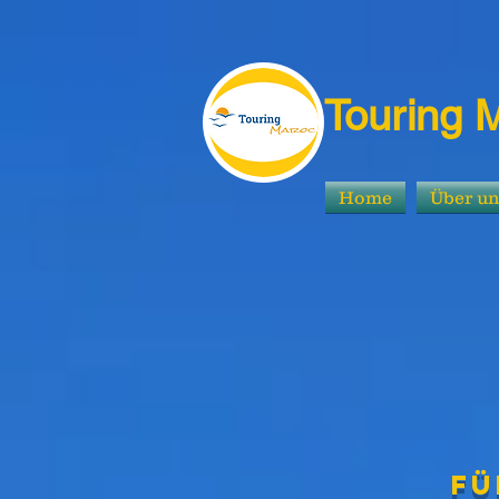
Touring 
Home
Über u
Fü