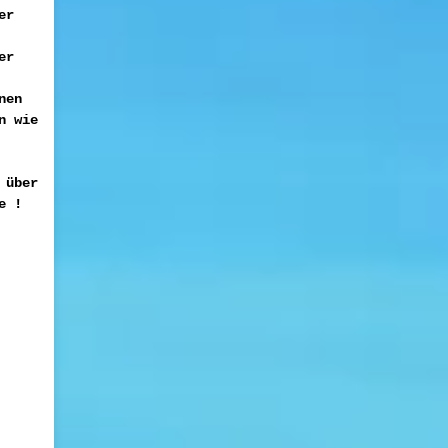
er
er
nen
n wie
 über
e !