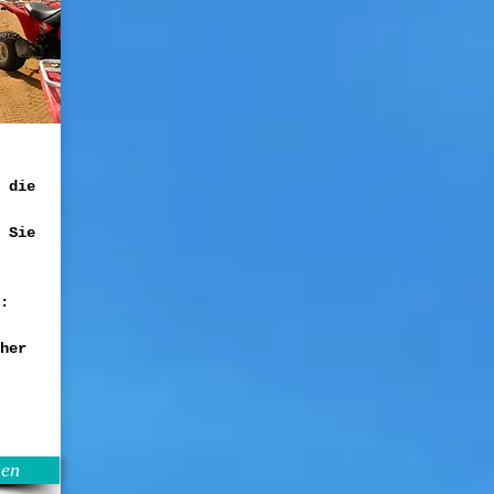
 die
 Sie
:
her
en