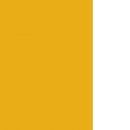
Minibusvermietung in Dakhla;
Minibusvermietung in Merzouga;
Minibusvermietung in Casablanca;
Minibusvermietung in Essaouira;
Minibusvermietung in Tafraout; Agadir
Flughafentransfers ;Marrakesch
Flughafentransfers;Casablanca
Flughafentransfers;Errachidia
Flughafentransfers;Tanger
Flughafentransfers;Essaouira
Flughafentransfers;Ouarzazate
Flughafentransfers;Fez Flughafentransfers;
Transfers vom Flughafen Merzouga;Ausflüge
nach Marrakesch;Tagesausflüge;
Wüstentouren; Marokko Reisen, 4 x 4
Marokko, Marokko Rundkurs, 4 x 4
Marrakesch, 4 x 4 Agadir, 4 x 4 Ausflug
Marrakesch, Marrakesch Ausflug, Ourika-Tal,
Agafay-Wüste; Asni ;Toubkal;Marrakesch
Hotel, Hotels von Marrakesch, Marrakesch
Hotels, Marrakesch Riads, Marrakesch Riad,
Marrakesch Herberge, Marrakesch Unterkunft,
Restaurant in Marrakesch, Residenz
Marrakesch, Habitat Marrakesch, Unterkunft
Marrakesch, Aufenthalte Marrakesch,
Marokko Entdeckung, Marokko Reisen,
Marokko Reisen, Reisen nach Marokko, Wüste