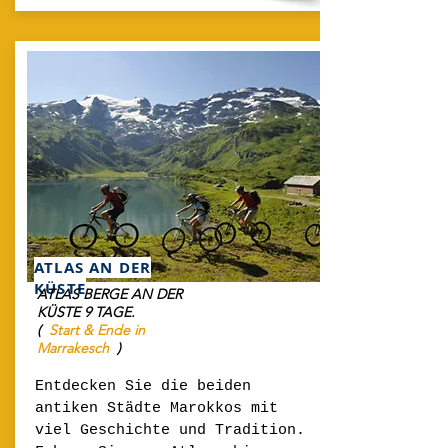
ATLAS AN DER
KÜSTE
ATLAS BERGE AN DER
KÜSTE 9 TAGE.
(
Start & Ende in
Marrakesch
)
Entdecken Sie die beiden
antiken Städte Marokkos mit
viel Geschichte und Tradition.