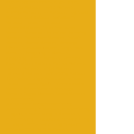
Wüstentour, Wüstenreise; Atlas-Touren;
Essaouira Marokko , Events Marokko ,
Ausflüge Marokko , Fez Marokko , Flugtickets
Marokko , Golf Marokko , Golfplätze in
Marokko , hotels in marokko ,
kaiserstädtetouren , incentives touren
Marokko , Marrakesch Incentives , Incoming
Marokko , Reisen nach Marokko , Freizeit
Marokko , Meknes Marokko , Merzouga
Dünen , Ouarzazate Kasbahs , Outgo Travel
Marokko , Paragliding in Marokko ,
Paragliding Tours in Marokko , Seminare,
Rabat Marokko Marokko, Riad Spa Marokko,
Tafraout Marokko , Tanger Marokko ,
Taroudant Marokko, Teambuilding Marokko
,Chefchaouen;Tanger;Asilah;Larache;Rabat;
Tetouan, Thalasso Agadir, Reiseveranstalter
Marokko, Reisen Marokko, Merzouga
Marokko; Zagora Marokko; Sahara Marokko;
Busvermietung
;Kleinbusvermietung;Busvermietung
;Autovermietung in Marokko ; Busvermietung
in Agadir; Busvermietung in Marrakesch;
Busvermietung in Casablanca; Busvermietung
in Tanger ; Minibusvermietung in Agadir;
Minibusvermietung in Marrakesch;