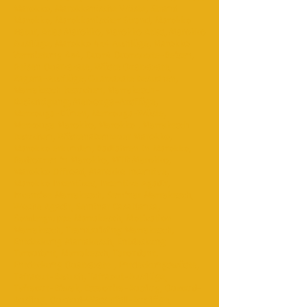
Marokko, Marokkanische Wüste, Strand
Marokko, Marokkanischer Strand, Marokko
Natur, Atlas Marokko, Marokko Atlas, Marokko
Ausflüge, Marokko 4x4 Ausflüge, Marokko
Vermietung 4x4, Ouar4 Ouarzazate-Reisen,
Reisen Ouarzazate, Wüste Ouarzazate,
Zagora-Ausflüge, Ouarzazate besuchen,
Marrakesch besuchen, Marrakesch-
Besichtigung, Merzouga-Ausflüge,
Merzouga-Dünen, Merzouga-Wüste,
Merzouga Marokko, Marokko , Marrakesch
besuchen, Wüstenabenteuer Marokko,
Marokko erkunden, Radfahren in Marokko,
Radtouren in Marokko, MTB Marokko,
Marokko Offroad, Marokko Incentive,
Marokko Incentives, Incentive Agadir,
Incentive Marrakesch, Seminar Marrakesch,
Woche Agadir, Seminar Casablanca,
Sondergruppe Marrakesch, Motivation
Marrakesch, Teambuilding Marrakesch,
Entdeckung Marrakesch, Entdeckung
Taroudant, Marrakesch, Taroudant,
Entdeckung Ouarzazate , Entdeckungswüste,
Tafraout-Besuch, Tafraout-Ausflüge,
Tafraout-Biwak, Essaouira-Ausflug, Ouzoud-
Ausflug, Ouzoud-Wasserfall-Ausflüge,