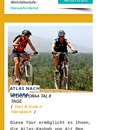
Weiterlesen
Aktivitätsstufe:
Herausfordernd
ATLAS NACH
SAHARA
ATLAS & DRAA TAL 8
TAGE.
(
Start & Ende in
Marrakesch
)
Diese Tour ermöglicht es Ihnen,
die Atlas-Kasbah von Ait Ben