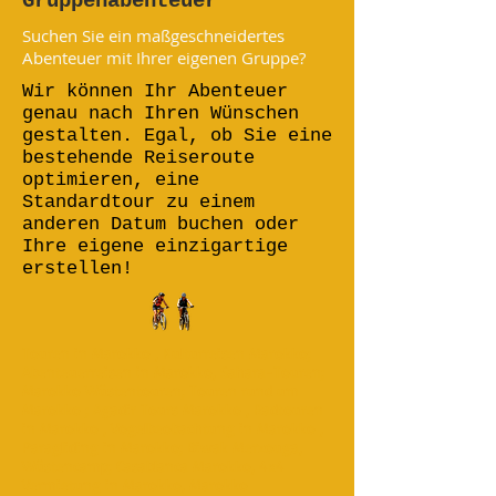
Gruppenabenteuer
Suchen Sie ein maßgeschneidertes
Abenteuer mit Ihrer eigenen Gruppe?
Wir können Ihr Abenteuer
genau nach Ihren Wünschen
gestalten. Egal, ob Sie eine
bestehende Reiseroute
optimieren, eine
Standardtour zu einem
anderen Datum buchen oder
Ihre eigene einzigartige
erstellen!
Touren in Marokko , Kulturreisen Marokko;
Abenteuerreisen in Marokko, Sahara-Touren;
Marokko Wüstentouren; Touren rund um
Marokko ; Agadir Tours Marokko , Radtouren
in Marokko , Vogelbeobachtung in Marokko ,
Paragliding in Marokko; Biwak Merzouga,
Wüstencamp; Casablanca Marokko, 4x4
Vermietung in Marokko, Marokko