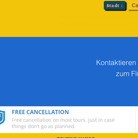
Stadt :
Ca
Autovermietung in Marokko ;Kleinbusvermietung in Marokko;Busvermietung Casablanca ;
Minibusvermietung in Merzouga; Minibusvermietung in Casablanca; Minibusvermietung in
;Fes ;Meknes ;Fez ;Volubilis ;Ifrane ;Errachidia ;Erfoud ;Rissani;Merzouga;Tinghir;Boum
Kontaktieren 
zum Fl