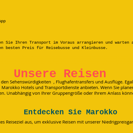
App
en Sie Ihren Transport im Voraus arrangieren und warten 
en besten Preis für Reisebusse und Kleinbusse.
nca; Autovermietung in Agadir; Autovermietung in Marrakesch; Busvermietung in Agadir; Busvermietung in Marrakesch; Busvermietung in Casablanca; Bu
ung in Merzouga; Minibusvermietung in Casablanca; Minibusvermietung in Essaouira; Minibusvermietung in Tafraout; Flughafentransfers; Ausflüge; Tage
an;Chefchaouen; Elhoceima ;Saidia ;Oujda ;Fes ;Meknes ;Fez ;Volubilis ;Ifrane ;Errachidia ;Erfoud ;Rissani;Merzouga;Tinghir;Boumalen dades;Ouarzazate;
adise Valley;Massa;Tizit;plage blanche; Legzira-Strand; Sidi Ifni; Goulmim; Tarfaya; Laayoune; Dakhla; Erg Cheebi; Erg Chegaga; Draa-Tal; Todra-Schluchten;
Unsere Reisen
 den Sehenswürdigkeiten , Flughafentransfers und Ausflüge. Egal
in Marokko Hotels und Transportdienste anbieten. Wenn Sie planen
. Unabhängig von Ihrer Gruppengröße oder Ihrem Anlass können 
Entdecken Sie Marokko
iseziel aus, um exklusive Reisen mit unserer Niedrigpreisgar