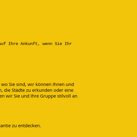
auf Ihre Ankunft, wenn Sie Ihr
svermietung in Tanger; Minibusvermietung in Agadir; Minibusvermietung in
sausflüge; Wüstentouren; Wüstencamp; Bus; Kleinbus; Reisebus; 4x4-Vermietung;
Zagora;Ait ben Haddou;Marrakesch;Ouzoud-Wasserfälle;Ourika-Tal;Asni;Toubkal;
 Dades-Schluchten; Lac bin el Ouidane; Imilchil
 wo Sie sind, wir können Ihnen und
, die Städte zu erkunden oder eine
wir Sie und Ihre Gruppe stilvoll an
antie zu entdecken.