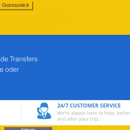
Ouarzazate
mietung in Agadir; Minibusvermietung in Marrakesch; Minibusvermietung in Dakhla;
l jadida;Rabat;Larache;Assilah;Tanger;Tetouan;Chefchaouen; Elhoceima ;Saidia ;Ouajda
nche; Strand von Legzira; Sidi ifni; Goulmim; Tarfaya; Laayoune; Dakhla
ide Transfers
ge oder
Folge uns