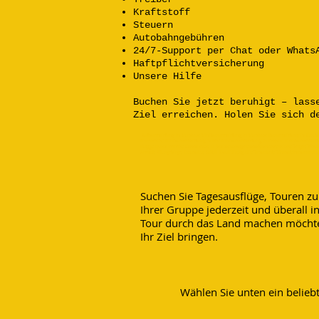
Kraftstoff
Steuern
Autobahngebühren
24/7-Support per Chat oder Whats
Haftpflichtversicherung
Unsere Hilfe
Buchen Sie jetzt beruhigt – lass
Ziel erreichen. Holen Sie sich d
Autovermietung in Marokko; Minibusvermietung in Marokko; Busvermietung in Casabla
Marrakesch; Minibusvermietung in Fès; Minibusvermietung in Dakhla; Kleinbusvermiet
Buggy; Quad-Verleih; Casablanca; El jadida;Mazagan;Rabat;Larache;Asilah;Tanger;Tetou
Aremd; Atlasgebirge; Essaouira; Safi;El Oualidia;Agadir;Taroudant;Tafraout;Imouzzer;Par
Suchen Sie Tagesausflüge, Touren zu
Ihrer Gruppe jederzeit und überall 
Tour durch das Land machen möchten
Ihr Ziel bringen.
Wählen Sie unten ein beliebtes Re