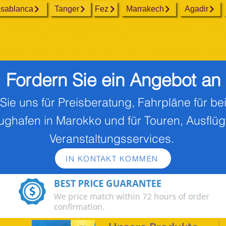
sablanca
Tanger
Fez
Marrakech
Agadir
Autovermietung in Agadir ; Busvermietung in Agadir; Busvermietung in Marrakesch; Busvermietung in Casablanca; Busvermietung in Tanger ; Minibusver
 Essaouira; Minibusvermietung in Tafraout; Flughafentransfers ;Ausflüge ;Tagesausflüge; Wüstentouren. Bus;Minibus;Reisebus;4x4-Verleih; Casablanca; E
alen dades;Ouarzazate;Zagora;Ait ben Haddou-Tal;Marrakesch;Ourouira; Safi;El oualidia;Agadir;Taroudant;Tafraout;Imouzzer;Paradiestal;Massa;Tizit;Plage bla
Fordern Sie ein Angebot an
Sie uns für Preisberatung, Fahrpläne für be
ughafen in Marokko und für Touren, Ausflü
Veranstaltungsservices.
IN KONTAKT KOMMEN