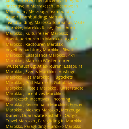
Jäten,​ Flitterwochen ;Incentive in Agadir
;Incentive in Marrakesch ;Incentive in
Merzouga ; Merzouga Teambuilding;
Agadir Teambuilding; Marrakesch
Teambuilding; Marokko Tourismus, Visite
Marokko, Marokko Reise, Reisebüro
Marokko , Kulturreisen Marokko;
Abenteuertouren in Marokko , Agadir
Marokko , Radtouren Marokko ,
Vogelbeobachtung Marokko , Biwak
Marokko , Casablanca Marokko , 4x4
Marokko , Marokko Wüstentouren
,Wüstenausflug; Atlas-Touren; Essaouira
Marokko , Events Marokko , Ausflüge
Marokko , Fez Marokko , Flugtickets
Marokko , Golf Marokko , Golfplätze
Marokko , Hotels Marokko , Kaiserstädte
Marokko , Incentives Marokko ,
Marrakesch Incentives , Incoming
Marokko , Reisen nach Marokko , Freizeit
Marokko , Meknes Marokko , Merzouga
Dünen , Ouarzazate Kasbahs , Outgo
Travel Marokko , Paragliding in Marokko
Marokko, Paragliding Marokko Marokko