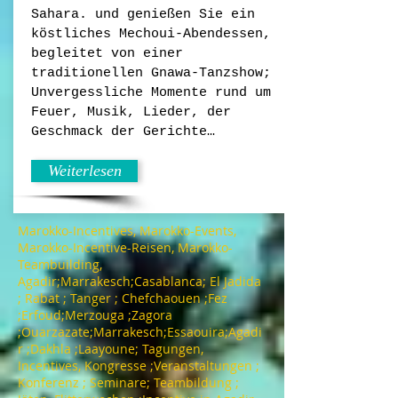
Sahara. und genießen Sie ein
köstliches Mechoui-Abendessen,
begleitet von einer
traditionellen Gnawa-Tanzshow;
Unvergessliche Momente rund um
Feuer, Musik, Lieder, der
Geschmack der Gerichte…
Weiterlesen
Marokko-Incentives, Marokko-Events,
Marokko-Incentive-Reisen, Marokko-
Teambuilding,
Agadir;Marrakesch;Casablanca; El Jadida
; Rabat ; Tanger ; Chefchaouen ;Fez
;Erfoud;Merzouga ;Zagora
;Ouarzazate;Marrakesch;Essaouira;Agadi
r ;Dakhla ;Laayoune; Tagungen,
Incentives, Kongresse ;Veranstaltungen ;
Konferenz ; Seminare; Teambildung ;