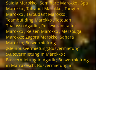
Saidia Marokko , Seminare Marokko , Spa
Marokko , Tafraout Marokko , Tangier
Marokko , Taroudant Marokko ,
Teambuilding Marokko , Tetouan ,
Thalasso Agadir , Reiseveranstalter
Marokko , Reisen Marokko , Merzouga
Marokko; Zagora Marokko; Sahara
Marokko; Busvermietung
;Kleinbusvermietung;Busvermietung
;Autovermietung in Marokko ;
Busvermietung in Agadir; Busvermietung
in Marrakesch; Busvermietung in
Casablanca; Busvermietung in Tanger ;
Minibusvermietung in Agadir;
Minibusvermietung in Marrakesch;
Minibusvermietung in Dakhla;
Minibusvermietung in Merzouga;
Minibusvermietung in Casablanca;
Minibusvermietung in Essaouira;
Minibusvermietung in Tafraout;
Flughafentransfers ;Ausflüge
;Tagesausflüge; Wüstentouren.
TOURING MAROC