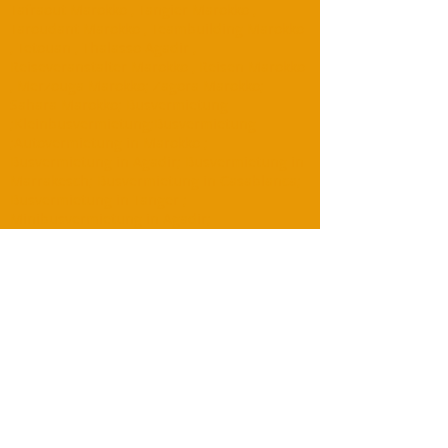
Tafraout Marokko , Tangier Marokko ,
Taroudant Marokko , Teambuilding Marokko
, Tetouan , Thalasso Agadir ,
Reiseveranstalter Marokko , Reisen Marokko
, Merzouga Marokko; Zagora Marokko;
Sahara Marokko; Busvermietung
;Kleinbusvermietung;Busvermietung
;Autovermietung in Marokko ;
Busvermietung in Agadir; Busvermietung in
Marrakesch; Busvermietung in Casablanca;
Busvermietung in Tanger ;
Minibusvermietung in Agadir;
Minibusvermietung in Marrakesch;
Minibusvermietung in Dakhla;
Minibusvermietung in Merzouga;
Minibusvermietung in Casablanca;
Minibusvermietung in Essaouira;
Minibusvermietung in Tafraout;
Flughafentransfers ;Ausflüge
;Kamelreiten;Wüstencamp; Erg
Chebbi;Tagesausflüge; Wüstentouren.
TOURING MAROC