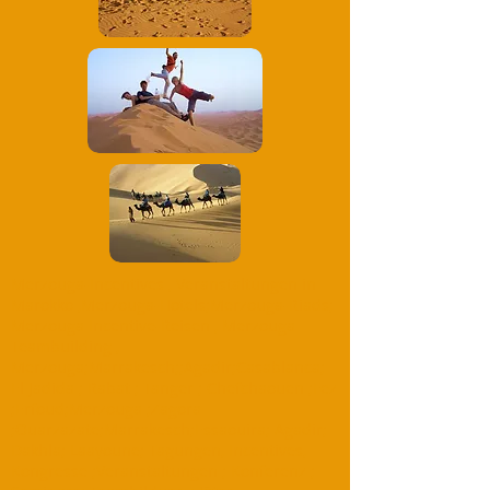
Merzouga-Incentives , Veranstaltungen in
Marokko ,Merzouga-Hotels;Merzouga-Riads;
Merzouga Incentive-Reisen , Merzouga
Teambuilding ,
Merzouga;Marrakesch;;Agadir;Casablanca;
El Jadida ; Rabat ; Tanger ; Chefchaouen ;Fez
;Erfoud;Merzouga ;Zagora
;Ouarzazate;Marrakesch;Essaouira; Agadir;
Dakhla; Laayoune; Tagungen, Incentives,
Kongresse ;Veranstaltungen ; Konferenz ;