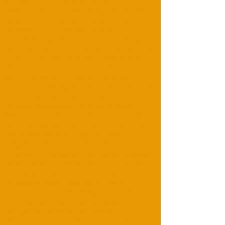
Seminare; Teambildung ; Jäten,​
Flitterwochen ;Incentive in Agadir ;Incentive
in Marrakesch ;Incentive in Merzouga ;
Merzouga Teambuilding; Agadir
Teambuilding; Marrakesch Teambuilding;
Marokko Tourismus, Visite Marokko, Marokko
Reise, Reisebüro Marokko , Kulturreisen
Marokko; Abenteuertouren in Marokko ,
Agadir Marokko , Radtouren Marokko ,
Vogelbeobachtung Marokko , Biwak Marokko
, Casablanca Marokko , 4x4 Marokko ,
Marokko Wüstentouren ,Wüstenausflug;
Atlas-Touren; Essaouira Marokko , Events
Marokko , Ausflüge Marokko , Fez Marokko ,
Flugtickets Marokko , Golf Marokko ,
Golfplätze Marokko , Hotels Marokko ,
Kaiserstädte Marokko , Incentives Marokko ,
Marrakesch Incentives , Incoming Marokko ,
Reisen nach Marokko , Freizeit Marokko ,
Meknes Marokko , Merzouga Dünen ,
Ouarzazate Kasbahs , Outgo Travel Marokko
, Paragliding in Marokko Marokko,
Paragliding Marokko Marokko Saidia
Marokko , Seminare Marokko , Spa Marokko ,