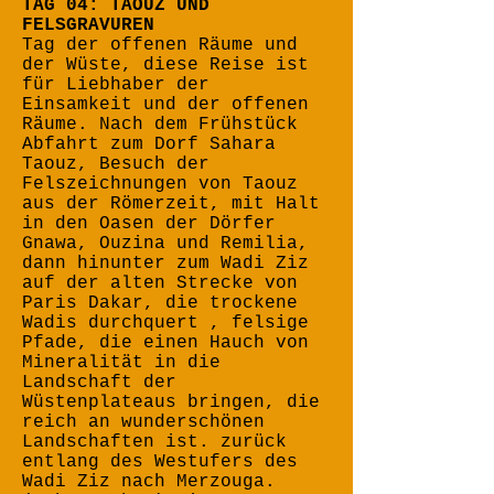
TAG 04: TAOUZ UND
FELSGRAVUREN
Tag der offenen Räume und
der Wüste, diese Reise ist
für Liebhaber der
Einsamkeit und der offenen
Räume. Nach dem Frühstück
Abfahrt zum Dorf Sahara
Taouz, Besuch der
Felszeichnungen von Taouz
aus der Römerzeit, mit Halt
in den Oasen der Dörfer
Gnawa, Ouzina und Remilia,
dann hinunter zum Wadi Ziz
auf der alten Strecke von
Paris Dakar, die trockene
Wadis durchquert , felsige
Pfade, die einen Hauch von
Mineralität in die
Landschaft der
Wüstenplateaus bringen, die
reich an wunderschönen
Landschaften ist. zurück
entlang des Westufers des
Wadi Ziz nach Merzouga. ​