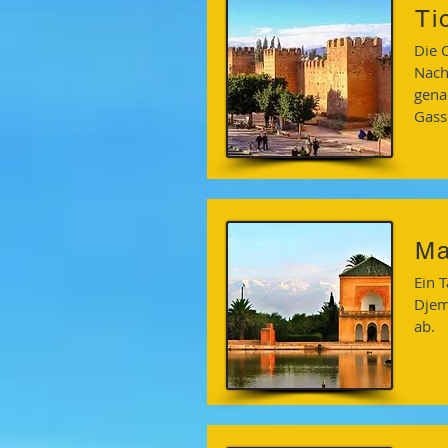
Ti
Die 
Nach
gena
Gass
Ma
Ein 
Djem
ab.