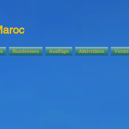
Maroc
ns
Rundreisen
Ausflüge
Aktivitäten
Vermi