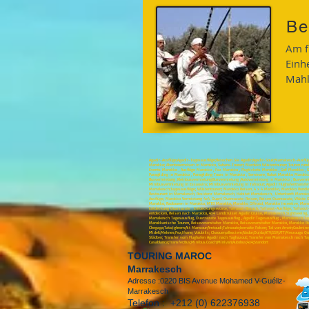
Be
Am f
Einhe
Mahl
Agadir-Ausflüge;Agadir-Tagesausflüge;Besuchen Sie Agadir;Agadir-Souk;Marrakesch-Ausflü
Marokko; Abenteuerreisen in Marokko, Sahara-Touren; Marokko Wüstentouren; Touren rund
Events Marokko , Ausflüge Marokko , Fez Marokko , Flugtickets Marokko , Golf Marokko ,
Paragliding in Marokko , Paragliding Tours in Marokko , Seminare, Rabat Marokko Marokk
Busvermietung ;Kleinbusvermietung;Busvermietung ;Autovermietung in Marokko ; Busvermi
Minibusvermietung in Essaouira; Minibusvermietung in Tafraout; Agadir Flughafentransfers
Marrakesch;Tagesausflüge; Wüstentouren; Marokko Reisen, 4 x 4 Marokko, Marokko Rundkur
Restaurant in Marrakesch, Residenz Marrakesch, Habitat Marrakesch, Unterkunft Marrak
Ausflüge, Marokko Vermietung 4x4, Ouar4 Ouarzazate-Reisen, Reisen Ouarzazate, Wüste
Marokko, Radtouren in Marokko, MTB Marokko, Marokko Offroad, Marokko Incentive, Marok
Entdeckung Ouarzazate , Entdeckungswüste, Tafraout-Besuch, Tafraout-Ausflüge, Tafraout
entdecken, Reisen nach Marokko, 4x4 Landcruiser Agadir Cruise, Marrakesch Sightseeing, 
Marrakesch Tagesausflug, Ouarzazate Tagesausflug , Agadir Tagesausflug , Marrakesch T
Marokkanische Touren, Reiseveranstalter Marokko, Reiseveranstalter Marokko, Marokko Rei
Chegaga;Tata;Ighrem;Ait Mansour;Amtoudi;Tafraoute;bemalte Felsen; Tal von Ameln;Goulmine;Si
Midelt;Meknes;Fez;Ifrane; Volubilis; Chaouen;alhociem;Nador;Oujda;ATV;SSV;VTT;Merzou
Städten; Transfer vom Flughafen Agadir nach Taghazout; Transfer von Marrakesch nach Tag
Casablanca;Transfer;Bus;Minibus.Coach;Minivan;Autobus;4x4;Standort
TOURING MAROC
Marrakesch
Adresse :0220 BIS Avenue Mohamed V-Guéliz-
Marrakesch
Telefon :
+212 (0) 622376938