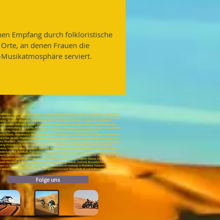
en Empfang durch folkloristische
r Orte, an denen Frauen die
-Musikatmosphäre serviert.
ablanca-Tagesausflüge;Casablanca-Tagesausflüge Casablanca ;Touren in Marokko , Kulturreisen
4 Vermietung in Marokko, Marokko Wüstentour, Wüstenreise; Atlas-Touren; Essaouira Marokko ,
Marokko , Meknes Marokko , Merzouga Dünen , Ouarzazate Kasbahs , Outgo Travel Marokko ,
severanstalter Marokko, Reisen Marokko, Merzouga Marokko; Zagora Marokko; Sahara Marokko;
inibusvermietung in Dakhla; Minibusvermietung in Merzouga; Minibusvermietung in Casablanca;
nsfers;Fez Flughafentransfers; Transfers vom Flughafen Merzouga;Ausflüge nach
kesch Hotels, Marrakesch Riads, Marrakesch Riad, Marrakesch Herberge, Marrakesch Unterkunft,
scher Strand, Marokko Natur, Atlas Marokko, Marokko Atlas, Marokko Ausflüge, Marokko 4x4
ko, Marokko , Marrakesch besuchen, Wüstenabenteuer Marokko, Marokko erkunden, Radfahren in
ding Marrakesch, Entdeckung Marrakesch, Entdeckung Taroudant, Marrakesch, Taroudant,
rokko, Trekking Atlas Marokko, Trekking Marokko, Marokko Trekking, Marokko Reise, Marokko
 entdecken, 4x4 Rundkurs Marrakesch, Touren Marrakesch, Reise Marrakesch, Ausflug Marrakesch,
akesch, Entdeckungsreisen Marokko, Mietwagen in Marrakesch, Mietwagen in Agadir,
n Essaouira; Touren durch die Merzouga-Wüste; Touren in der Zagora-Wüste; Erg Chebbi; Erg
uet-Kassbah; Fint;Draa-Tal;Zagora;Mhamid;Tinfo; Erg lihoudi; Imilchil; Rissani;Erfoud;
en in Merzouga; Quad-Verleih; Buggy-Verleih; Busvermietung in Marokko; Transfers zwischen
a Wüstentouren; Bin el Ouidane;Ait Bouguemez;Ouzoud Wasserfall; Al jadida;Mazagan;Flughafen
Folge uns