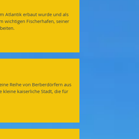
am Atlantik erbaut wurde und als
 wichtigen Fischerhafen, seiner
beiten.
 eine Reihe von Berberdörfern aus
kleine kaiserliche Stadt, die für