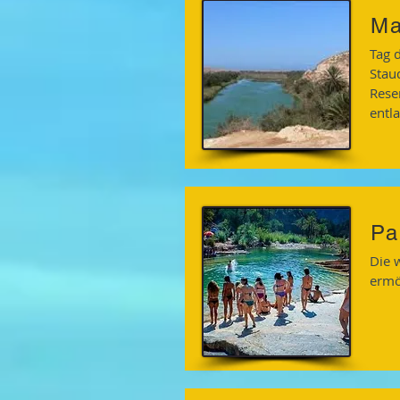
Ma
Tag 
Stau
Rese
entla
Pa
Die 
ermö