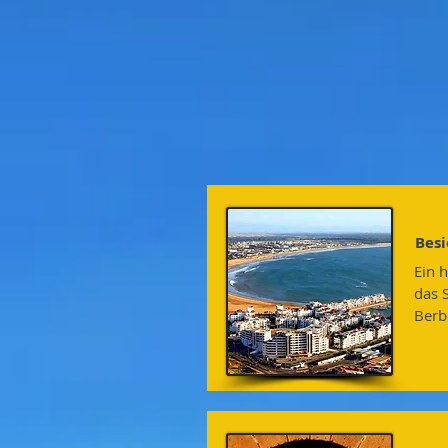
Besi
Ein 
das 
Berbe