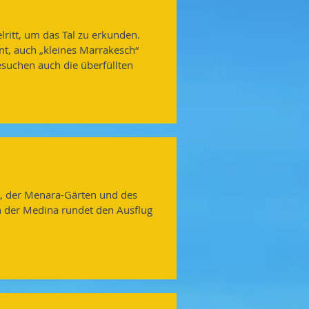
lritt, um das Tal zu erkunden.
t, auch „kleines Marrakesch“
esuchen auch die überfüllten
s, der Menara-Gärten und des
in der Medina rundet den Ausflug