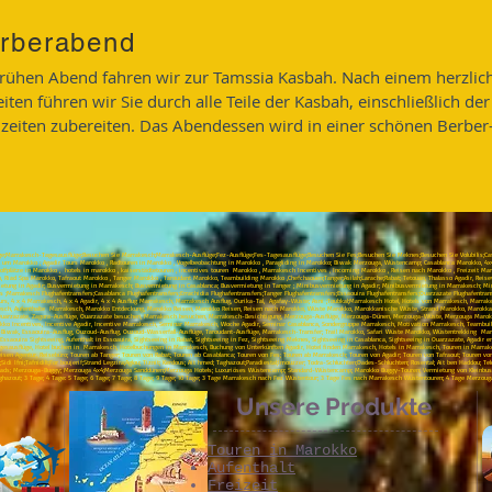
rberabend
rühen Abend fahren wir zur Tamssia Kasbah. Nach einem herzlich
iten führen wir Sie durch alle Teile der Kasbah, einschließlich de
zeiten zubereiten. Das Abendessen wird in einer schönen Berber
ge;Marrakesch-Tagesausflüge;Besuchen Sie Marrakesch;Marrakesch-Ausflüge;Fez-Ausflüge;Fes-Tagesausflüge;Besuchen Sie Fes;Besuchen Sie Meknes;Besuchen Sie Volubilis;Cas
 um Marokko ; Agadir Tours Marokko , Radtouren in Marokko , Vogelbeobachtung in Marokko , Paragliding in Marokko; Biwak Merzouga, Wüstencamp; Casablanca Marokko, 4x
 Golfplätze in Marokko , hotels in marokko , kaiserstädtetouren , incentives touren Marokko , Marrakesch Incentives , Incoming Marokko , Reisen nach Marokko , Freizeit 
o, Riad Spa Marokko, Tafraout Marokko , Tanger Marokko , Taroudant Marokko, Teambuilding Marokko ,Chefchaouen;Tanger;Asilah;Larache;Rabat; Tetouan, Thalasso Agadir, Rei
etung in Agadir; Busvermietung in Marrakesch; Busvermietung in Casablanca; Busvermietung in Tanger ; Minibusvermietung in Agadir; Minibusvermietung in Marrakesch; M
 ;Marrakesch Flughafentransfers;Casablanca Flughafentransfers;Errachidia Flughafentransfers;Tanger Flughafentransfers;Essaouira Flughafentransfers;Ouarzazate Flughafentra
s, 4 x 4 Marrakesch, 4 x 4 Agadir, 4 x 4 Ausflug Marrakesch, Marrakesch Ausflug, Ourika-Tal, Agafay-Wüste; Asni ;Toubkal;Marrakesch Hotel, Hotels von Marrakesch, Marra
esch, Aufenthalte Marrakesch, Marokko Entdeckung, Marokko Reisen, Marokko Reisen, Reisen nach Marokko, Wüste Marokko, Marokkanische Wüste, Strand Marokko, Marokkani
 Ouarzazate, Zagora-Ausflüge, Ouarzazate besuchen, Marrakesch besuchen, Marrakesch-Besichtigung, Merzouga-Ausflüge, Merzouga-Dünen, Merzouga-Wüste, Merzouga Marok
ko Incentives, Incentive Agadir, Incentive Marrakesch, Seminar Marrakesch, Woche Agadir, Seminar Casablanca, Sondergruppe Marrakesch, Motivation Marrakesch, Teambuil
-Biwak, Essaouira-Ausflug, Ouzoud-Ausflug, Ouzoud-Wasserfall-Ausflüge, Taroudant-Ausflüge, Marrakesch-Transfer; Trail Marokko, Safari Wüste Marokko, Wüstentrekking Ma
Essaouira Sightseeing, Aufenthalt in Essoauira, Sightseeing in Rabat, Sightseeing in Fez, Sightseeing Meknes, Sightseeing in Casablanca, Sightseeing in Ouarzazate, Agadir
agesausflüge, Hotel buchen in Marrakesch, Hotelbuchungen in Marrakesch, Buchung von Unterkünften Agadir, Hotel finden Marrakesch, Hotels in Marrakesch, Touren in Marr
sen Agentur, Reisebüro; Touren ab Tanger; Touren von Rabat; Touren ab Casablanca; Touren von Fes; Touren ab Marrakesch; Touren von Agadir; Touren von Tafraout; Touren vo
di Ifni;Tafnidilt;For boujerif;Strand Legzira;Aglou; Tiznit; Kerdous; Ait hmed; Taghazout;Paradiestal;Imouzzer; Todra-Schluchten;Dades-Schluchten; Rosental; Ait ben Haddou; Telo
ga Quads; Merzouga-Buggy; Merzouga 4x4;Merzouga Sanddünen;Merzouga Hotels; Luxuriöses Wüstencamp; Standard-Wüstencamp; Marokko Buggy-Touren; Vermietung von Kleinbuss
hazout; 3 Tage; 4 Tage: 5 Tage; 6 Tage; 7 Tage; 8 Tage; 9 Tage; 10 Tage; 3 Tage Marrakesch nach Fez Wüstentour; 3 Tage Fes nach Marrakesch Wüstentouren; 4 Tage Merzoug
Unsere Produkte
Touren in Marokko
Aufenthalt
Freizeit