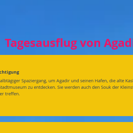
Tagesausflug von Agad
chtigung
halbtägiger Spaziergang, um Agadir und seinen Hafen, die alte Kas
Stadtmuseum zu entdecken. Sie werden auch den Souk der Kleinst
r treffen.