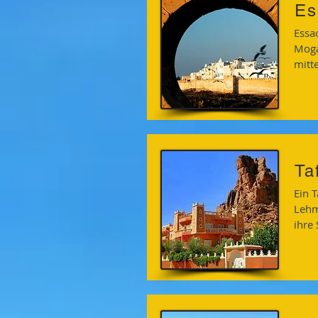
Es
Essa
Moga
mitt
Ta
Ein 
Lehmz
ihre