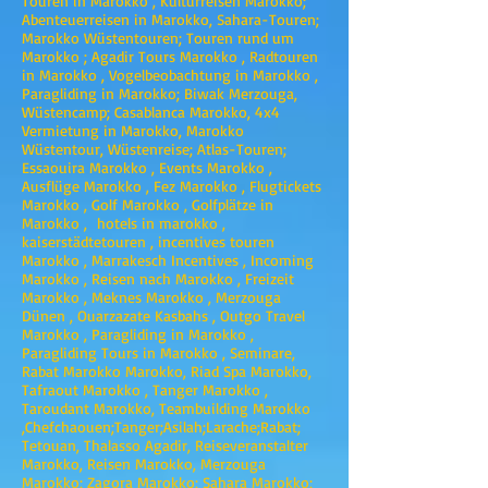
Touren in Marokko , Kulturreisen Marokko;
Abenteuerreisen in Marokko, Sahara-Touren;
Marokko Wüstentouren; Touren rund um
Marokko ; Agadir Tours Marokko , Radtouren
in Marokko , Vogelbeobachtung in Marokko ,
Paragliding in Marokko; Biwak Merzouga,
Wüstencamp; Casablanca Marokko, 4x4
Vermietung in Marokko, Marokko
Wüstentour, Wüstenreise; Atlas-Touren;
Essaouira Marokko , Events Marokko ,
Ausflüge Marokko , Fez Marokko , Flugtickets
Marokko , Golf Marokko , Golfplätze in
Marokko , hotels in marokko ,
kaiserstädtetouren , incentives touren
Marokko , Marrakesch Incentives , Incoming
Marokko , Reisen nach Marokko , Freizeit
Marokko , Meknes Marokko , Merzouga
Dünen , Ouarzazate Kasbahs , Outgo Travel
Marokko , Paragliding in Marokko ,
Paragliding Tours in Marokko , Seminare,
Rabat Marokko Marokko, Riad Spa Marokko,
Tafraout Marokko , Tanger Marokko ,
Taroudant Marokko, Teambuilding Marokko
,Chefchaouen;Tanger;Asilah;Larache;Rabat;
Tetouan, Thalasso Agadir, Reiseveranstalter
Marokko, Reisen Marokko, Merzouga
Marokko; Zagora Marokko; Sahara Marokko;