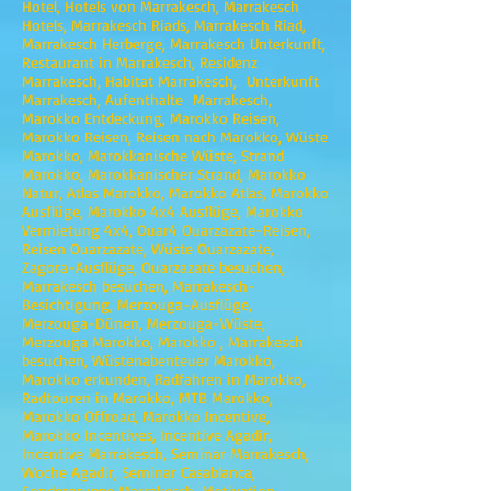
Hotel, Hotels von Marrakesch, Marrakesch
Hotels, Marrakesch Riads, Marrakesch Riad,
Marrakesch Herberge, Marrakesch Unterkunft,
Restaurant in Marrakesch, Residenz
Marrakesch, Habitat Marrakesch, Unterkunft
Marrakesch, Aufenthalte Marrakesch,
Marokko Entdeckung, Marokko Reisen,
Marokko Reisen, Reisen nach Marokko, Wüste
Marokko, Marokkanische Wüste, Strand
Marokko, Marokkanischer Strand, Marokko
Natur, Atlas Marokko, Marokko Atlas, Marokko
Ausflüge, Marokko 4x4 Ausflüge, Marokko
Vermietung 4x4, Ouar4 Ouarzazate-Reisen,
Reisen Ouarzazate, Wüste Ouarzazate,
Zagora-Ausflüge, Ouarzazate besuchen,
Marrakesch besuchen, Marrakesch-
Besichtigung, Merzouga-Ausflüge,
Merzouga-Dünen, Merzouga-Wüste,
Merzouga Marokko, Marokko , Marrakesch
besuchen, Wüstenabenteuer Marokko,
Marokko erkunden, Radfahren in Marokko,
Radtouren in Marokko, MTB Marokko,
Marokko Offroad, Marokko Incentive,
Marokko Incentives, Incentive Agadir,
Incentive Marrakesch, Seminar Marrakesch,
Woche Agadir, Seminar Casablanca,
Sondergruppe Marrakesch, Motivation