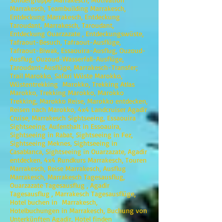
Marrakesch, Teambuilding Marrakesch,
Entdeckung Marrakesch, Entdeckung
Taroudant, Marrakesch, Taroudant,
Entdeckung Ouarzazate , Entdeckungswüste,
Tafraout-Besuch, Tafraout-Ausflüge,
Tafraout-Biwak, Essaouira-Ausflug, Ouzoud-
Ausflug, Ouzoud-Wasserfall-Ausflüge,
Taroudant-Ausflüge, Marrakesch-Transfer;
Trail Marokko, Safari Wüste Marokko,
Wüstentrekking Marokko, Trekking Atlas
Marokko, Trekking Marokko, Marokko
Trekking, Marokko Reise, Marokko entdecken,
Reisen nach Marokko, 4x4 Landcruiser Agadir
Cruise, Marrakesch Sightseeing, Essaouira
Sightseeing, Aufenthalt in Essoauira,
Sightseeing in Rabat, Sightseeing in Fez,
Sightseeing Meknes, Sightseeing in
Casablanca, Sightseeing in Ouarzazate, Agadir
entdecken, 4x4 Rundkurs Marrakesch, Touren
Marrakesch, Reise Marrakesch, Ausflug
Marrakesch, Marrakesch Tagesausflug,
Ouarzazate Tagesausflug , Agadir
Tagesausflug , Marrakesch Tagesausflüge,
Hotel buchen in Marrakesch,
Hotelbuchungen in Marrakesch, Buchung von
Unterkünften Agadir, Hotel finden