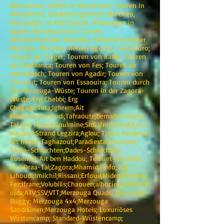
Marrakesch, Hotels in Marrakesch, Touren in
Marrakesch, Entdeckungsreisen Marokko,
Mietwagen in Marrakesch, Mietwagen in
Agadir, Marokkanische Touren,
Reiseveranstalter Marokko, Reiseveranstalter
Marokko, Marokko Reisen Agentur, Reisebüro;
Touren ab Tanger; Touren von Rabat; Touren
ab Casablanca; Touren von Fes; Touren ab
Marrakesch; Touren von Agadir; Touren von
Tafraout; Touren von Essaouira; Touren durch
die Merzouga-Wüste; Touren in der Zagora-
Wüste; Erg Chebbi; Erg
Chegaga;Tata;Ighrem;Ait
Mansour;Amtoudi;Tafraoute;bemalte Felsen;
Tal von Ameln;Goulmine;Sidi Ifni;Tafnidilt;For
boujerif;Strand Legzira;Aglou; Tiznit; Kerdous;
Ait hmed; Taghazout;Paradiestal;Imouzzer;
Todra-Schluchten;Dades-Schluchten;
Rosental; Ait ben Haddou; Telouet-Kassbah;
Fint;Draa-Tal;Zagora;Mhamid;Tinfo; Erg
Lihoudi;Imilchil;Rissani;Erfoud;Midelt;Meknes;
Fez;Ifrane;Volubilis;Chaouen;alhociem;Nador;O
ujda;ATV;SSV;VTT;Merzouga Quads; Merzouga-
Buggy; Merzouga 4x4;Merzouga
Sanddünen;Merzouga Hotels; Luxuriöses
Wüstencamp; Standard-Wüstencamp;