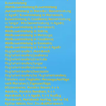
Busvermietung
;Kleinbusvermietung;Busvermietung
;Autovermietung in Marokko ; Busvermietung
in Agadir; Busvermietung in Marrakesch;
Busvermietung in Casablanca; Busvermietung
in Tanger ; Minibusvermietung in Agadir;
Minibusvermietung in Marrakesch;
Minibusvermietung in Dakhla;
Minibusvermietung in Merzouga;
Minibusvermietung in Casablanca;
Minibusvermietung in Essaouira;
Minibusvermietung in Tafraout; Agadir
Flughafentransfers ;Marrakesch
Flughafentransfers;Casablanca
Flughafentransfers;Errachidia
Flughafentransfers;Tanger
Flughafentransfers;Essaouira
Flughafentransfers;Ouarzazate
Flughafentransfers;Fez Flughafentransfers;
Transfers vom Flughafen Merzouga;Ausflüge
nach Marrakesch;Tagesausflüge;
Wüstentouren; Marokko Reisen, 4 x 4
Marokko, Marokko Rundkurs, 4 x 4
Marrakesch, 4 x 4 Agadir, 4 x 4 Ausflug
Marrakesch, Marrakesch Ausflug, Ourika-Tal,
Agafay-Wüste; Asni ;Toubkal;Marrakesch