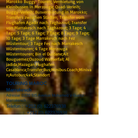
Marokko Buggy-Touren; Vermietung von
Kleinbussen in Merzouga; Quad-Verleih;
Buggy-Verleih; Busvermietung in Marokko;
Transfers zwischen Städten; Transfer vom
Flughafen Agadir nach Taghazout; Transfer
von Marrakesch nach Taghazout; 3 Tage; 4
Tage: 5 Tage; 6 Tage; 7 Tage; 8 Tage; 9 Tage;
10 Tage; 3 Tage Marrakesch nach Fez
Wüstentour; 3 Tage Fes nach Marrakesch
Wüstentouren; 4 Tage Merzouga
Wüstentouren; Bin el Ouidane;Ait
Bouguemez;Ouzoud Wasserfall; Al
jadida;Mazagan;Flughafen
Casablanca;Transfer;Bus;Minibus.Coach;Miniva
n;Autobus;4x4;Standort
TOURING MAROC
Marrakesch
Adresse :0220 BIS Avenue Mohamed V-Guéliz-
Marrakesch
Telefon :
+212 (0) 622376938
:
+212 (0) 622376938
E-Mail:
touringmaroc@gmail.com