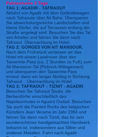
Palmenhaine 3 Tage
TAG 1: AGADIR - TAFRAOUT
Abfahrt von Agadir mit dem Geländewagen
nach Tafraoute über Ait Baha. Überqueren
Sie abwechslungsreiche Landschaften und
kleine Dörfer, die auf Terrassen entlang der
Straße angelegt sind. Besuchen Sie das Tal
von Amelen und fahren Sie dann nach
Tafroaut. Übernachtung im Hotel.
TAG 2: GORGES VON AIT MANSOUR.
Nach dem Frühstück verlassen wir das
Hotel mit einem Landrover über den
Tasserirte-Pass (ca. 2 Stunden zu Fuß) zum
Ait Manssour-Tal (Picknick-Mittagessen)
und überqueren den Tasserirte-Pass
erneut. dann ein langer Abstieg in Richtung
Tafraout. . Übernachtung im Hotel.
TAG 3: TAFRAOUT - TIZNIT - AGADIR
Besuchen Sie Tafraout Souks, die
Berberdörfer einschließlich des
Napoleonhutes in Aguerd Oudad. Besuchen
Sie auch die Painted Rocks des belgischen
Künstlers Jean Verame im Jahr 1984 und
fahren Sie dann nach Tiznit, das für sein
wunderschönes handgemachtes Handwerk
bekannt ist, insbesondere aus Silber und
anderen Metallen. Fahrt nach Agadir ..