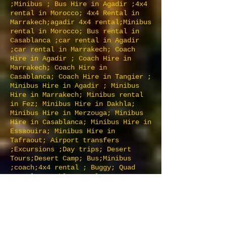
;Minibus ; Bus Hire in Agadir ;4x4
rental in Morocco; 4x4 Rental in
Marrakech;agadir 4x4 rental;Minibus
rental in Morocco; Bus rental in
Casablanca ;car rental in Agadir
;car rental in Marrakech; Coach
Hire in Agadir ; Coach Hire in
Marrakech; Coach Hire in
Casablanca; Coach Hire in Tangier ;
Minibus Hire in Agadir ; Minibus
Hire in Marrakech; Minibus rental
in Fez; Minibus Hire in Dakhla;
Minibus Hire in Merzouga; Minibus
Hire in Casablanca; Minibus Hire in
Essaouira; Minibus Hire in
Tafraout; Airport transfers
;Excursions ;Day trips; Desert
Tours;Desert Camp; Bus;Minibus
;coach;4x4 rental ; Buggy; Quad
Rental; Casablanca; El
jadida;Mazagan;Rabat;Larache;Asilah
;Tangier;Tetouan ;Chefchaouen ;
Elhoceima ;Saidia ;Oujda ;Fes
;Meknes ;Fez ;Volubilis ;Ifrane
;Errachidia ;Erfoud