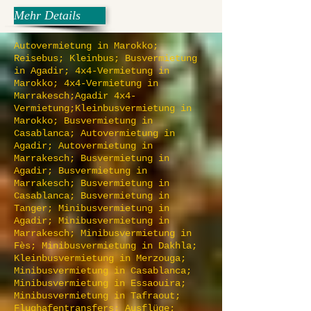
Mehr Details
Autovermietung in Marokko;
Reisebus; Kleinbus; Busvermietung
in Agadir; 4x4-Vermietung in
Marokko; 4x4-Vermietung in
Marrakesch;Agadir 4x4-
Vermietung;Kleinbusvermietung in
Marokko; Busvermietung in
Casablanca; Autovermietung in
Agadir; Autovermietung in
Marrakesch; Busvermietung in
Agadir; Busvermietung in
Marrakesch; Busvermietung in
Casablanca; Busvermietung in
Tanger; Minibusvermietung in
Agadir; Minibusvermietung in
Marrakesch; Minibusvermietung in
Fès; Minibusvermietung in Dakhla;
Kleinbusvermietung in Merzouga;
Minibusvermietung in Casablanca;
Minibusvermietung in Essaouira;
Minibusvermietung in Tafraout;
Flughafentransfers; Ausflüge;