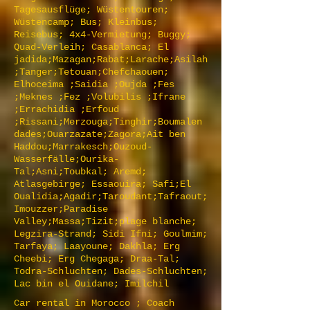
Tagesausflüge; Wüstentouren;
Wüstencamp; Bus; Kleinbus;
Reisebus; 4x4-Vermietung; Buggy;
Quad-Verleih; Casablanca; El
jadida;Mazagan;Rabat;Larache;Asilah
;Tanger;Tetouan;Chefchaouen;
Elhoceima ;Saidia ;Oujda ;Fes
;Meknes ;Fez ;Volubilis ;Ifrane
;Errachidia ;Erfoud
;Rissani;Merzouga;Tinghir;Boumalen
dades;Ouarzazate;Zagora;Ait ben
Haddou;Marrakesch;Ouzoud-
Wasserfälle;Ourika-
Tal;Asni;Toubkal; Aremd;
Atlasgebirge; Essaouira; Safi;El
Oualidia;Agadir;Taroudant;Tafraout;
Imouzzer;Paradise
Valley;Massa;Tizit;plage blanche;
Legzira-Strand; Sidi Ifni; Goulmim;
Tarfaya; Laayoune; Dakhla; Erg
Cheebi; Erg Chegaga; Draa-Tal;
Todra-Schluchten; Dades-Schluchten;
Lac bin el Ouidane; Imilchil
Car rental in Morocco ; Coach