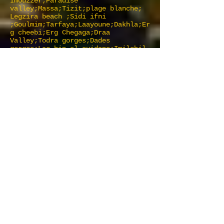
Imouzzer;Paradise
valley;Massa;Tizit;plage blanche;
Legzira beach ;Sidi ifni
;Goulmim;Tarfaya;Laayoune;Dakhla;Er
g cheebi;Erg Chegaga;Draa
Valley;Todra gorges;Dades
gorges;Lac bin el ouidane;Imilchil
Marokko Touren; Touren in Marokko;
Touren rund um Marokko; Marokko
Wüstentouren; Wüstenreise;
Wüstentouren; Sahara-Reise; Reise nach