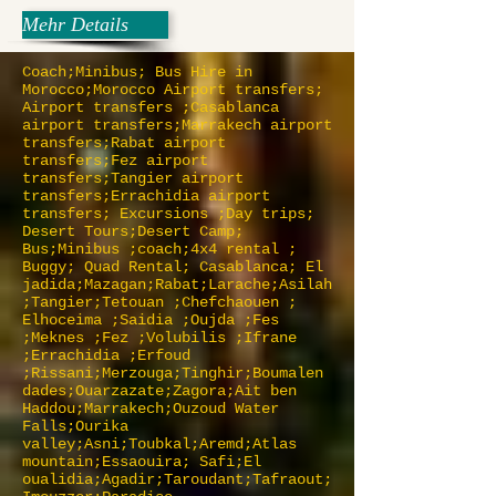
Mehr Details
Coach;Minibus; Bus Hire in
Morocco;Morocco Airport transfers;
Airport transfers ;Casablanca
airport transfers;Marrakech airport
transfers;Rabat airport
transfers;Fez airport
transfers;Tangier airport
transfers;Errachidia airport
transfers; Excursions ;Day trips;
Desert Tours;Desert Camp;
Bus;Minibus ;coach;4x4 rental ;
Buggy; Quad Rental; Casablanca; El
jadida;Mazagan;Rabat;Larache;Asilah
;Tangier;Tetouan ;Chefchaouen ;
Elhoceima ;Saidia ;Oujda ;Fes
;Meknes ;Fez ;Volubilis ;Ifrane
;Errachidia ;Erfoud
;Rissani;Merzouga;Tinghir;Boumalen
dades;Ouarzazate;Zagora;Ait ben
Haddou;Marrakech;Ouzoud Water
Falls;Ourika
valley;Asni;Toubkal;Aremd;Atlas
mountain;Essaouira; Safi;El
oualidia;Agadir;Taroudant;Tafraout;