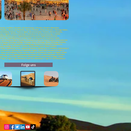
tencamp; Casablanca Marokko, 4x4 Vermietung in Marokko, Marokko Wüstentour,
ing Marokko , Reisen nach Marokko , Freizeit Marokko , Meknes Marokko , Merzouga Dünen ,
rache;Rabat; Tetouan, Thalasso Agadir, Reiseveranstalter Marokko, Reisen Marokko,
ung in Agadir; Minibusvermietung in Marrakesch; Minibusvermietung in Dakhla;
fentransfers;Essaouira Flughafentransfers;Ouarzazate Flughafentransfers;Fez
te; Asni ;Toubkal;Marrakesch Hotel, Hotels von Marrakesch, Marrakesch Hotels,
sen nach Marokko, Wüste Marokko, Marokkanische Wüste, Strand Marokko, Marokkanischer
-Besichtigung, Merzouga-Ausflüge, Merzouga-Dünen, Merzouga-Wüste, Merzouga Marokko,
he Agadir, Seminar Casablanca, Sondergruppe Marrakesch, Motivation Marrakesch,
udant-Ausflüge, Marrakesch-Transfer; Trail Marokko, Safari Wüste Marokko,
 Rabat, Sightseeing in Fez, Sightseeing Meknes, Sightseeing in Casablanca, Sightseeing in
in Marrakesch, Buchung von Unterkünften Agadir, Hotel finden Marrakesch, Hotels in
Touren ab Casablanca; Touren von Fes; Touren ab Marrakesch; Touren von Agadir; Touren
 Kerdous; Ait hmed; Taghazout;Paradiestal;Imouzzer; Todra-Schluchten;Dades-Schluchten;
erzouga Hotels; Luxuriöses Wüstencamp; Standard-Wüstencamp; Marokko Buggy-Touren;
; 9 Tage; 10 Tage; 3 Tage Marrakesch nach Fez Wüstentour; 3 Tage Fes nach Marrakesch
Folge uns