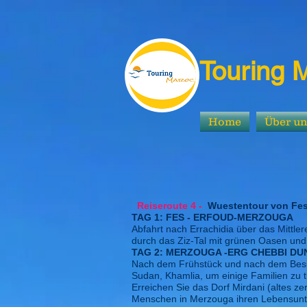
Touring 
Home
Über u
3 taegige Wuestent
Reiseroute 4 -
Wuestentour von Fes 
TAG 1: FES - ERFOUD-MERZOUGA
Abfahrt nach Errachidia über das Mittle
durch das Ziz-Tal mit grünen Oasen un
TAG 2: MERZOUGA -ERG CHEBBI DU
Nach dem Frühstück und nach dem Besuch
Sudan, Khamlia, um einige Familien zu 
Erreichen Sie das Dorf Mirdani (altes z
Menschen in Merzouga ihren Lebensunter