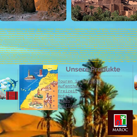
arokko Wüstentouren; Touren rund um Marokko ; Agadir Tours Marokko , Radtouren in Marokko , Vogelbeobachtung in Marokko , Paragliding in Marokko; Biwak Merzouga, Wüs
arokko , Flugtickets Marokko , Golf Marokko , Golfplätze in Marokko , hotels in marokko , kaiserstädtetouren , incentives touren Marokko , Marrakesch Incentives , Incom
n Marokko , Seminare, Rabat Marokko Marokko, Riad Spa Marokko, Tafraout Marokko , Tanger Marokko , Taroudant Marokko, Teambuilding Marokko ,Chefchaouen;Tanger;Asilah;La
svermietung ;Autovermietung in Marokko ; Busvermietung in Agadir; Busvermietung in Marrakesch; Busvermietung in Casablanca; Busvermietung in Tanger ; Minibusvermiet
aouira; Minibusvermietung in Tafraout; Agadir Flughafentransfers ;Marrakesch Flughafentransfers;Casablanca Flughafentransfers;Errachidia Flughafentransfers;Tanger Flugha
üge; Wüstentouren; Marokko Reisen, 4 x 4 Marokko, Marokko Rundkurs, 4 x 4 Marrakesch, 4 x 4 Agadir, 4 x 4 Ausflug Marrakesch, Marrakesch Ausflug, Ourika-Tal, Agafay-Wüs
rant in Marrakesch, Residenz Marrakesch, Habitat Marrakesch, Unterkunft Marrakesch, Aufenthalte Marrakesch, Marokko Entdeckung, Marokko Reisen, Marokko Reisen, Rei
sflüge, Marokko Vermietung 4x4, Ouar4 Ouarzazate-Reisen, Reisen Ouarzazate, Wüste Ouarzazate, Zagora-Ausflüge, Ouarzazate besuchen, Marrakesch besuchen, Marrakesch
 Marokko, Radtouren in Marokko, MTB Marokko, Marokko Offroad, Marokko Incentive, Marokko Incentives, Incentive Agadir, Incentive Marrakesch, Seminar Marrakesch, Woc
dant, Entdeckung Ouarzazate , Entdeckungswüste, Tafraout-Besuch, Tafraout-Ausflüge, Tafraout-Biwak, Essaouira-Ausflug, Ouzoud-Ausflug, Ouzoud-Wasserfall-Ausflüge, Taro
kko Reise, Marokko entdecken, Reisen nach Marokko, 4x4 Landcruiser Agadir Cruise, Marrakesch Sightseeing, Essaouira Sightseeing, Aufenthalt in Essoauira, Sightseeing in
sch, Ausflug Marrakesch, Marrakesch Tagesausflug, Ouarzazate Tagesausflug , Agadir Tagesausflug , Marrakesch Tagesausflüge, Hotel buchen in Marrakesch, Hotelbuchungen 
ietwagen in Agadir, Marokkanische Touren, Reiseveranstalter Marokko, Reiseveranstalter Marokko, Marokko Reisen Agentur, Reisebüro; Touren ab Tanger; Touren von Rabat; 
Wüste; Erg Chebbi; Erg Chegaga;Tata;Ighrem;Ait Mansour;Amtoudi;Tafraoute;bemalte Felsen; Tal von Ameln;Goulmine;Sidi Ifni;Tafnidilt;For boujerif;Strand Legzira;Aglou; Tiznit;
di;Imilchil;Rissani;Erfoud;Midelt;Meknes;Fez;Ifrane;Volubilis;Chaouen;alhociem;Nador;Oujda;ATV;SSV;VTT;Merzouga Quads; Merzouga-Buggy; Merzouga 4x4;Merzouga Sanddünen;M
arokko; Transfers zwischen Städten; Transfer vom Flughafen Agadir nach Taghazout; Transfer von Marrakesch nach Taghazout; 3 Tage; 4 Tage: 5 Tage; 6 Tage; 7 Tage; 8 Tage
ll; Al jadida;Mazagan;Flughafen Casablanca;Transfer;Bus;Minibus.Coach;Minivan;Autobus;4x4;Standort
Unsere Produkte
Touren in Marokko
Aufenthalt
Freizeit
Hotels
Riads
Ausflüge