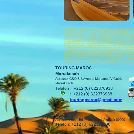
Touren in Marokko , Kulturreisen Marokko; Abenteuerreisen in Marokko, Sahara-Touren; M
Wüstenreise; Atlas-Touren; Essaouira Marokko , Events Marokko , Ausflüge Marokko , Fez M
Ouarzazate Kasbahs , Outgo Travel Marokko , Paragliding in Marokko , Paragliding Tours i
Merzouga Marokko; Zagora Marokko; Sahara Marokko; Busvermietung ;Kleinbusvermietung;Bu
Minibusvermietung in Merzouga; Minibusvermietung in Casablanca; Minibusvermietung in Ess
Flughafentransfers; Transfers vom Flughafen Merzouga;Ausflüge nach Marrakesch;Tagesausfl
Marrakesch Riads, Marrakesch Riad, Marrakesch Herberge, Marrakesch Unterkunft, Restau
Strand, Marokko Natur, Atlas Marokko, Marokko Atlas, Marokko Ausflüge, Marokko 4x4 Au
Marokko , Marrakesch besuchen, Wüstenabenteuer Marokko, Marokko erkunden, Radfahren in
Teambuilding Marrakesch, Entdeckung Marrakesch, Entdeckung Taroudant, Marrakesch, Tarou
Wüstentrekking Marokko, Trekking Atlas Marokko, Trekking Marokko, Marokko Trekking, Maro
Ouarzazate, Agadir entdecken, 4x4 Rundkurs Marrakesch, Touren Marrakesch, Reise Marrake
Marrakesch, Touren in Marrakesch, Entdeckungsreisen Marokko, Mietwagen in Marrakesch, M
von Tafraout; Touren von Essaouira; Touren durch die Merzouga-Wüste; Touren in der Zagora-
Rosental; Ait ben Haddou; Telouet-Kassbah; Fint;Draa-Tal;Zagora;Mhamid;Tinfo; Erg Lihou
Vermietung von Kleinbussen in Merzouga; Quad-Verleih; Buggy-Verleih; Busvermietung in M
Wüstentouren; 4 Tage Merzouga Wüstentouren; Bin el Ouidane;Ait Bouguemez;Ouzoud Wasserfa
TOURING MAROC
Marrakesch
Adresse :0220 BIS Avenue Mohamed V-Guéliz-
Marrakesch
Telefon :
+212 (0) 622376938
:
+212 (0) 622376938
E-Mail:
touringmaroc@gmail.com
Agadir
Adresse: Anezi, Bd. Mohammed V, Agadir 80000
Telefon: +212 (0) 622376938