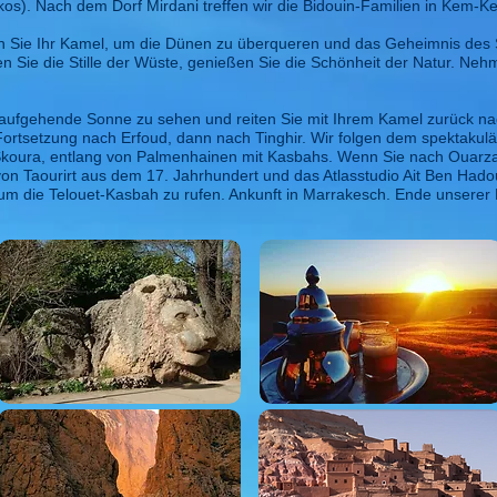
s). Nach dem Dorf Mirdani treffen wir die Bidouin-Familien in Kem-
n Sie Ihr Kamel, um die Dünen zu überqueren und das Geheimnis des
ßen Sie die Stille der Wüste, genießen Sie die Schönheit der Natur. 
 aufgehende Sonne zu sehen und reiten Sie mit Ihrem Kamel zurück n
 Fortsetzung nach Erfoud, dann nach Tinghir. Wir folgen dem spektakulä
koura, entlang von Palmenhainen mit Kasbahs. Wenn Sie nach Ouarza
n Taourirt aus dem 17. Jahrhundert und das Atlasstudio Ait Ben Had
 um die Telouet-Kasbah zu rufen. Ankunft in Marrakesch. Ende unserer 