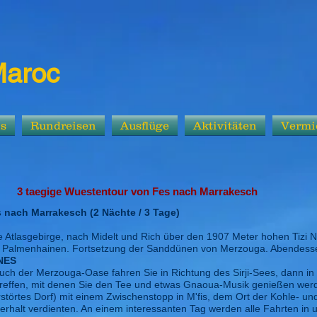
Maroc
ns
Rundreisen
Ausflüge
Aktivitäten
Vermi
our von Fes nach Marrakesch
nach Marrakesch (2 Nächte / 3 Tage)
re Atlasgebirge, nach Midelt und Rich über den 1907 Meter hohen Tizi
d Palmenhainen. Fortsetzung der Sanddünen von Merzouga. Abendesse
NES
 der Merzouga-Oase fahren Sie in Richtung des Sirji-Sees, dann in 
treffen, mit denen Sie den Tee und etwas Gnaoua-Musik genießen wer
erstörtes Dorf) mit einem Zwischenstopp in M'fis, dem Ort der Kohle- u
halt verdienten. An einem interessanten Tag werden alle Fahrten in un