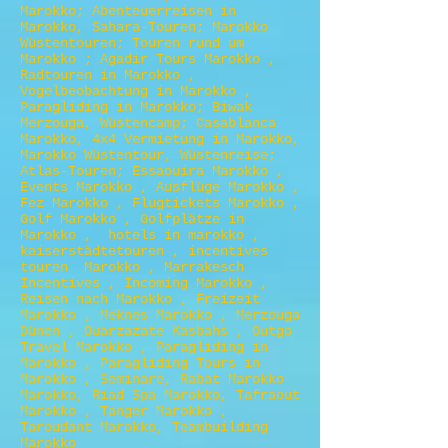
Marokko; Abenteuerreisen in
Marokko, Sahara-Touren; Marokko
Wüstentouren; Touren rund um
Marokko ; Agadir Tours Marokko ,
Radtouren in Marokko ,
Vogelbeobachtung in Marokko ,
Paragliding in Marokko; Biwak
Merzouga, Wüstencamp; Casablanca
Marokko, 4x4 Vermietung in Marokko,
Marokko Wüstentour, Wüstenreise;
Atlas-Touren; Essaouira Marokko ,
Events Marokko , Ausflüge Marokko ,
Fez Marokko , Flugtickets Marokko ,
Golf Marokko , Golfplätze in
Marokko , hotels in marokko ,
kaiserstädtetouren , incentives
touren Marokko , Marrakesch
Incentives , Incoming Marokko ,
Reisen nach Marokko , Freizeit
Marokko , Meknes Marokko , Merzouga
Dünen , Ouarzazate Kasbahs , Outgo
Travel Marokko , Paragliding in
Marokko , Paragliding Tours in
Marokko , Seminare, Rabat Marokko
Marokko, Riad Spa Marokko, Tafraout
Marokko , Tanger Marokko ,
Taroudant Marokko, Teambuilding
Marokko