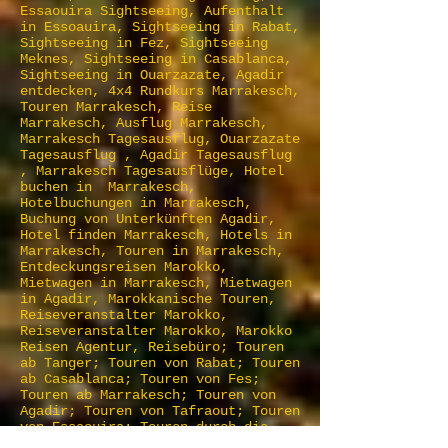
Essaouira Sightseeing, Aufenthalt
in Essoauira, Sightseeing in Rabat,
Sightseeing in Fez, Sightseeing
Meknes, Sightseeing in Casablanca,
Sightseeing in Ouarzazate, Agadir
entdecken, 4x4 Rundkurs Marrakesch,
Touren Marrakesch, Reise
Marrakesch, Ausflug Marrakesch,
Marrakesch Tagesausflug, Ouarzazate
Tagesausflug , Agadir Tagesausflug
, Marrakesch Tagesausflüge, Hotel
buchen in Marrakesch,
Hotelbuchungen in Marrakesch,
Buchung von Unterkünften Agadir,
Hotel finden Marrakesch, Hotels in
Marrakesch, Touren in Marrakesch,
Entdeckungsreisen Marokko,
Mietwagen in Marrakesch, Mietwagen
in Agadir, Marokkanische Touren,
Reiseveranstalter Marokko,
Reiseveranstalter Marokko, Marokko
Reisen Agentur, Reisebüro; Touren
ab Tanger; Touren von Rabat; Touren
ab Casablanca; Touren von Fes;
Touren ab Marrakesch; Touren von
Agadir; Touren von Tafraout; Touren
von Essaouira; Touren durch die
Merzouga-Wüste; Touren in der