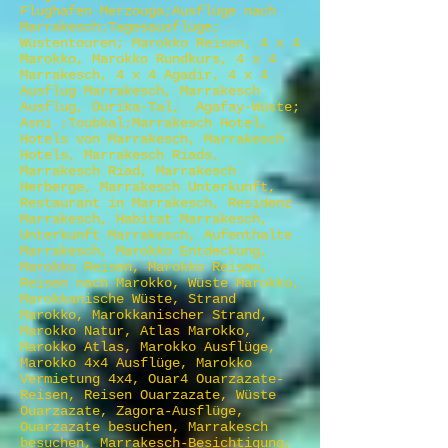
Flughafen Merzouga;Ausflüge nach
Marrakesch;Tagesausflüge;
Wüstentouren; Marokko Reisen, 4 x 4
Marokko, Marokko Rundkurs, 4 x 4
Marrakesch, 4 x 4 Agadir, 4 x 4
Ausflug Marrakesch, Marrakesch
Ausflug, Ourika-Tal, Agafay-Wüste;
Asni ;Toubkal;Marrakesch Hotel,
Hotels von Marrakesch, Marrakesch
Hotels, Marrakesch Riads,
Marrakesch Riad, Marrakesch
Herberge, Marrakesch Unterkunft,
Restaurant in Marrakesch, Residenz
Marrakesch, Habitat Marrakesch,
Unterkunft Marrakesch, Aufenthalte
Marrakesch, Marokko Entdeckung,
Marokko Reisen, Marokko Reisen,
Reisen nach Marokko, Wüste Marokko,
Marokkanische Wüste, Strand
Marokko, Marokkanischer Strand,
Marokko Natur, Atlas Marokko,
Marokko Atlas, Marokko Ausflüge,
Marokko 4x4 Ausflüge, Marokko
Vermietung 4x4, Ouar4 Ouarzazate-
Reisen, Reisen Ouarzazate, Wüste
Ouarzazate, Zagora-Ausflüge,
Ouarzazate besuchen, Marrakesch
besuchen, Marrakesch-Besichtigung,