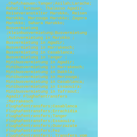
,Chefchaouen;Tanger;Asilah;Larache;
Rabat; Tetouan, Thalasso Agadir,
Reiseveranstalter Marokko, Reisen
Marokko, Merzouga Marokko; Zagora
Marokko; Sahara Marokko;
Busvermietung
;Kleinbusvermietung;Busvermietung
;Autovermietung in Marokko ;
Busvermietung in Agadir;
Busvermietung in Marrakesch;
Busvermietung in Casablanca;
Busvermietung in Tanger ;
Minibusvermietung in Agadir;
Minibusvermietung in Marrakesch;
Minibusvermietung in Dakhla;
Minibusvermietung in Merzouga;
Minibusvermietung in Casablanca;
Minibusvermietung in Essaouira;
Minibusvermietung in Tafraout;
Agadir Flughafentransfers
;Marrakesch
Flughafentransfers;Casablanca
Flughafentransfers;Errachidia
Flughafentransfers;Tanger
Flughafentransfers;Essaouira
Flughafentransfers;Ouarzazate
Flughafentransfers;Fez
Flughafentransfers; Transfers vom