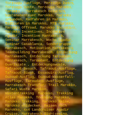
Merzouga-Ausflüge, Merzouga-Dünen,
Merzouga-Wüste, Merzouga Marokko,
Marokko , Marrakesch besuchen,
Wüstenabenteuer Marokko, Marokko
erkunden, Radfahren in Marokko,
Radtouren in Marokko, MTB Marokko,
Marokko Offroad, Marokko Incentive,
Marokko Incentives, Incentive
Agadir, Incentive Marrakesch,
Seminar Marrakesch, Woche Agadir,
Seminar Casablanca, Sondergruppe
Marrakesch, Motivation Marrakesch,
Teambuilding Marrakesch, Entdeckung
Marrakesch, Entdeckung Taroudant,
Marrakesch, Taroudant, Entdeckung
Ouarzazate , Entdeckungswüste,
Tafraout-Besuch, Tafraout-Ausflüge,
Tafraout-Biwak, Essaouira-Ausflug,
Ouzoud-Ausflug, Ouzoud-Wasserfall-
Ausflüge, Taroudant-Ausflüge,
Marrakesch-Transfer; Trail Marokko,
Safari Wüste Marokko,
Wüstentrekking Marokko, Trekking
Atlas Marokko, Trekking Marokko,
Marokko Trekking, Marokko Reise,
Marokko entdecken, Reisen nach
Marokko, 4x4 Landcruiser Agadir
Cruise, Marrakesch Sightseeing,