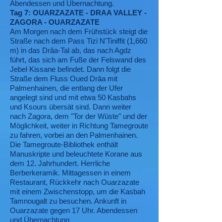
Abendessen und Übernachtung.
Tag 7: OUARZAZATE - DRAA VALLEY -
ZAGORA - OUARZAZATE
Am Morgen nach dem Frühstück steigt die
Straße nach dem Pass Tizi N'Tiniffit (1,660
m) in das Drâa-Tal ab, das nach Agdz
führt, das sich am Fuße der Felswand des
Jebel Kissane befindet. Dann folgt die
Straße dem Fluss Oued Drâa mit
Palmenhainen, die entlang der Ufer
angelegt sind und mit etwa 50 Kasbahs
und Ksours übersät sind. Dann weiter
nach Zagora, dem "Tor der Wüste" und der
Möglichkeit, weiter in Richtung Tamegroute
zu fahren, vorbei an den Palmenhainen.
Die Tamegroute-Bibliothek enthält
Manuskripte und beleuchtete Korane aus
dem 12. Jahrhundert. Herrliche
Berberkeramik. Mittagessen in einem
Restaurant, Rückkehr nach Ouarzazate
mit einem Zwischenstopp, um die Kasbah
Tamnougalt zu besuchen. Ankunft in
Ouarzazate gegen 17 Uhr. Abendessen
und Übernachtung