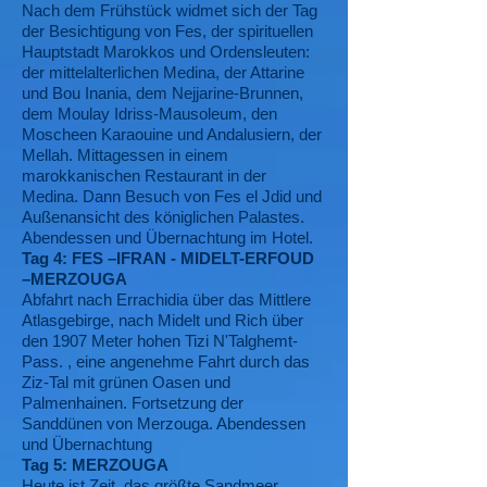
Nach dem Frühstück widmet sich der Tag
der Besichtigung von Fes, der spirituellen
Hauptstadt Marokkos und Ordensleuten:
der mittelalterlichen Medina, der Attarine
und Bou Inania, dem Nejjarine-Brunnen,
dem Moulay Idriss-Mausoleum, den
Moscheen Karaouine und Andalusiern, der
Mellah. Mittagessen in einem
marokkanischen Restaurant in der
Medina. Dann Besuch von Fes el Jdid und
Außenansicht des königlichen Palastes.
Abendessen und Übernachtung im Hotel.
Tag 4: FES –IFRAN - MIDELT-ERFOUD
–MERZOUGA
Abfahrt nach Errachidia über das Mittlere
Atlasgebirge, nach Midelt und Rich über
den 1907 Meter hohen Tizi N'Talghemt-
Pass. , eine angenehme Fahrt durch das
Ziz-Tal mit grünen Oasen und
Palmenhainen. Fortsetzung der
Sanddünen von Merzouga. Abendessen
und Übernachtung
Tag 5: MERZOUGA
Heute ist Zeit, das größte Sandmeer