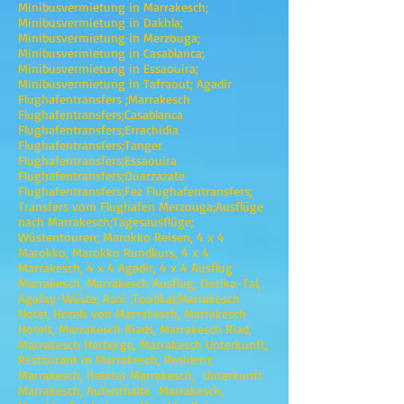
Minibusvermietung in Marrakesch;
Minibusvermietung in Dakhla;
Minibusvermietung in Merzouga;
Minibusvermietung in Casablanca;
Minibusvermietung in Essaouira;
Minibusvermietung in Tafraout; Agadir
Flughafentransfers ;Marrakesch
Flughafentransfers;Casablanca
Flughafentransfers;Errachidia
Flughafentransfers;Tanger
Flughafentransfers;Essaouira
Flughafentransfers;Ouarzazate
Flughafentransfers;Fez Flughafentransfers;
Transfers vom Flughafen Merzouga;Ausflüge
nach Marrakesch;Tagesausflüge;
Wüstentouren; Marokko Reisen, 4 x 4
Marokko, Marokko Rundkurs, 4 x 4
Marrakesch, 4 x 4 Agadir, 4 x 4 Ausflug
Marrakesch, Marrakesch Ausflug, Ourika-Tal,
Agafay-Wüste; Asni ;Toubkal;Marrakesch
Hotel, Hotels von Marrakesch, Marrakesch
Hotels, Marrakesch Riads, Marrakesch Riad,
Marrakesch Herberge, Marrakesch Unterkunft,
Restaurant in Marrakesch, Residenz
Marrakesch, Habitat Marrakesch, Unterkunft
Marrakesch, Aufenthalte Marrakesch,