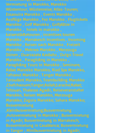
Vermietung in Marokko, Marokko
Wüstentour, Wüstenreise; Atlas-Touren;
Essaouira Marokko , Events Marokko ,
Ausflüge Marokko , Fez Marokko , Flugtickets
Marokko , Golf Marokko , Golfplätze in
Marokko , hotels in marokko ,
kaiserstädtetouren , incentives touren
Marokko , Marrakesch Incentives , Incoming
Marokko , Reisen nach Marokko , Freizeit
Marokko , Meknes Marokko , Merzouga
Dünen , Ouarzazate Kasbahs , Outgo Travel
Marokko , Paragliding in Marokko ,
Paragliding Tours in Marokko , Seminare,
Rabat Marokko Marokko, Riad Spa Marokko,
Tafraout Marokko , Tanger Marokko ,
Taroudant Marokko, Teambuilding Marokko
,Chefchaouen;Tanger;Asilah;Larache;Rabat;
Tetouan, Thalasso Agadir, Reiseveranstalter
Marokko, Reisen Marokko, Merzouga
Marokko; Zagora Marokko; Sahara Marokko;
Busvermietung
;Kleinbusvermietung;Busvermietung
;Autovermietung in Marokko ; Busvermietung
in Agadir; Busvermietung in Marrakesch;
Busvermietung in Casablanca; Busvermietung
in Tanger ; Minibusvermietung in Agadir;