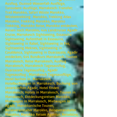
Ausflug, Ouzoud-Wasserfall-Ausflüge,
Taroudant-Ausflüge, Marrakesch-Transfer;
Trail Marokko, Safari Wüste Marokko,
Wüstentrekking Marokko, Trekking Atlas
Marokko, Trekking Marokko, Marokko
Trekking, Marokko Reise, Marokko entdecken,
Reisen nach Marokko, 4x4 Landcruiser Agadir
Cruise, Marrakesch Sightseeing, Essaouira
Sightseeing, Aufenthalt in Essoauira,
Sightseeing in Rabat, Sightseeing in Fez,
Sightseeing Meknes, Sightseeing in
Casablanca, Sightseeing in Ouarzazate, Agadir
entdecken, 4x4 Rundkurs Marrakesch, Touren
Marrakesch, Reise Marrakesch, Ausflug
Marrakesch, Marrakesch Tagesausflug,
Ouarzazate Tagesausflug , Agadir
Tagesausflug , Marrakesch Tagesausflüge,
Hotel buchen in Marrakesch,
Hotelbuchungen in Marrakesch, Buchung von
Unterkünften Agadir, Hotel finden
Marrakesch, Hotels in Marrakesch, Touren in
Marrakesch, Entdeckungsreisen Marokko,
Mietwagen in Marrakesch, Mietwagen in
Agadir, Marokkanische Touren,
Reiseveranstalter Marokko, Reiseveranstalter
Marokko, Marokko Reisen Agentur, Reisebüro;