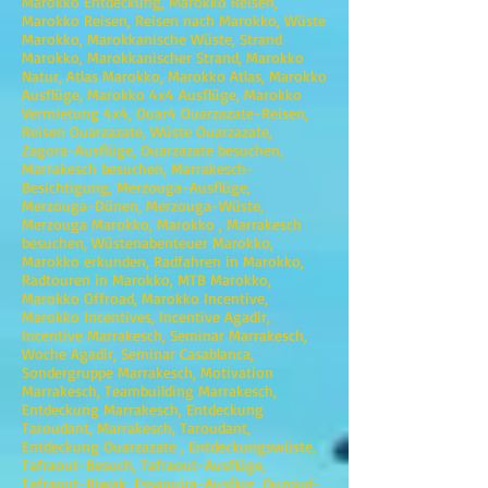
Marokko Entdeckung, Marokko Reisen,
Marokko Reisen, Reisen nach Marokko, Wüste
Marokko, Marokkanische Wüste, Strand
Marokko, Marokkanischer Strand, Marokko
Natur, Atlas Marokko, Marokko Atlas, Marokko
Ausflüge, Marokko 4x4 Ausflüge, Marokko
Vermietung 4x4, Ouar4 Ouarzazate-Reisen,
Reisen Ouarzazate, Wüste Ouarzazate,
Zagora-Ausflüge, Ouarzazate besuchen,
Marrakesch besuchen, Marrakesch-
Besichtigung, Merzouga-Ausflüge,
Merzouga-Dünen, Merzouga-Wüste,
Merzouga Marokko, Marokko , Marrakesch
besuchen, Wüstenabenteuer Marokko,
Marokko erkunden, Radfahren in Marokko,
Radtouren in Marokko, MTB Marokko,
Marokko Offroad, Marokko Incentive,
Marokko Incentives, Incentive Agadir,
Incentive Marrakesch, Seminar Marrakesch,
Woche Agadir, Seminar Casablanca,
Sondergruppe Marrakesch, Motivation
Marrakesch, Teambuilding Marrakesch,
Entdeckung Marrakesch, Entdeckung
Taroudant, Marrakesch, Taroudant,
Entdeckung Ouarzazate , Entdeckungswüste,
Tafraout-Besuch, Tafraout-Ausflüge,
Tafraout-Biwak, Essaouira-Ausflug, Ouzoud-