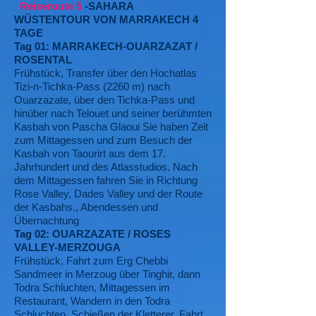
Reiseroute 5
-SAHARA
WÜSTENTOUR VON MARRAKECH 4
TAGE
Tag 01: MARRAKECH-OUARZAZAT /
ROSENTAL
Frühstück, Transfer über den Hochatlas
Tizi-n-Tichka-Pass (2260 m) nach
Ouarzazate, über den Tichka-Pass und
hinüber nach Telouet und seiner berühmten
Kasbah von Pascha Glaoui Sie haben Zeit
zum Mittagessen und zum Besuch der
Kasbah von Taourirt aus dem 17.
Jahrhundert und des Atlasstudios. Nach
dem Mittagessen fahren Sie in Richtung
Rose Valley, Dades Valley und der Route
der Kasbahs., Abendessen und
Übernachtung
Tag 02: OUARZAZATE / ROSES
VALLEY-MERZOUGA
Frühstück, Fahrt zum Erg Chebbi
Sandmeer in Merzoug über Tinghir, dann
Todra Schluchten, Mittagessen im
Restaurant, Wandern in den Todra
Schluchten, Schießen der Kletterer, Fahrt