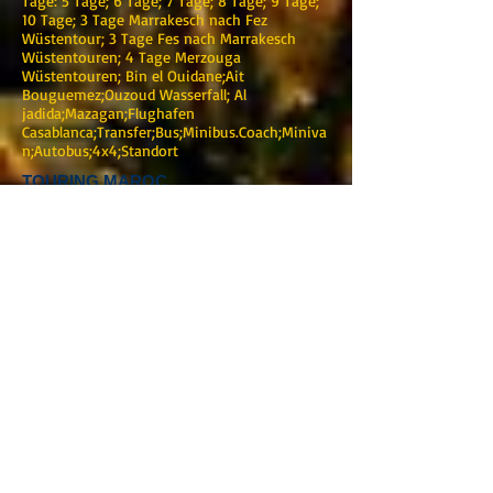
Tage: 5 Tage; 6 Tage; 7 Tage; 8 Tage; 9 Tage;
10 Tage; 3 Tage Marrakesch nach Fez
Wüstentour; 3 Tage Fes nach Marrakesch
Wüstentouren; 4 Tage Merzouga
Wüstentouren; Bin el Ouidane;Ait
Bouguemez;Ouzoud Wasserfall; Al
jadida;Mazagan;Flughafen
Casablanca;Transfer;Bus;Minibus.Coach;Miniva
n;Autobus;4x4;Standort
TOURING MAROC
Marrakesch
Adresse :0220 BIS Avenue Mohamed V-Guéliz-
Marrakesch
Telefon :
+212 (0) 622376938
:
+212 (0) 622376938
E-Mail:
touringmaroc@gmail.com