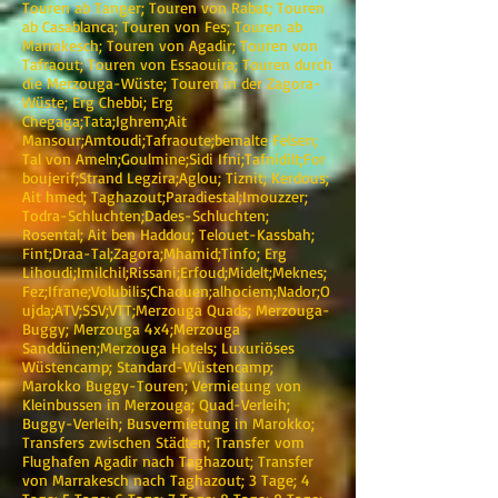
Touren ab Tanger; Touren von Rabat; Touren
ab Casablanca; Touren von Fes; Touren ab
Marrakesch; Touren von Agadir; Touren von
Tafraout; Touren von Essaouira; Touren durch
die Merzouga-Wüste; Touren in der Zagora-
Wüste; Erg Chebbi; Erg
Chegaga;Tata;Ighrem;Ait
Mansour;Amtoudi;Tafraoute;bemalte Felsen;
Tal von Ameln;Goulmine;Sidi Ifni;Tafnidilt;For
boujerif;Strand Legzira;Aglou; Tiznit; Kerdous;
Ait hmed; Taghazout;Paradiestal;Imouzzer;
Todra-Schluchten;Dades-Schluchten;
Rosental; Ait ben Haddou; Telouet-Kassbah;
Fint;Draa-Tal;Zagora;Mhamid;Tinfo; Erg
Lihoudi;Imilchil;Rissani;Erfoud;Midelt;Meknes;
Fez;Ifrane;Volubilis;Chaouen;alhociem;Nador;O
ujda;ATV;SSV;VTT;Merzouga Quads; Merzouga-
Buggy; Merzouga 4x4;Merzouga
Sanddünen;Merzouga Hotels; Luxuriöses
Wüstencamp; Standard-Wüstencamp;
Marokko Buggy-Touren; Vermietung von
Kleinbussen in Merzouga; Quad-Verleih;
Buggy-Verleih; Busvermietung in Marokko;
Transfers zwischen Städten; Transfer vom
Flughafen Agadir nach Taghazout; Transfer
von Marrakesch nach Taghazout; 3 Tage; 4