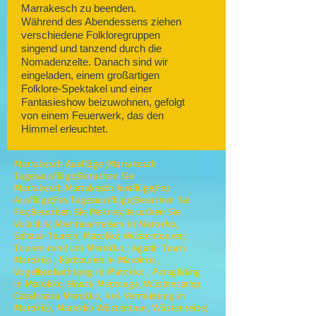
Marrakesch zu beenden.
Während des Abendessens ziehen
verschiedene Folkloregruppen
singend und tanzend durch die
Nomadenzelte. Danach sind wir
eingeladen, einem großartigen
Folklore-Spektakel und einer
Fantasieshow beizuwohnen, gefolgt
von einem Feuerwerk, das den
Himmel erleuchtet.
Marrakesch Ausflüge ;Marrakesch
Tagesausflüge;Besuchen Sie
Marrakesch;Marrakesch Ausflüge;Fez
Ausflüge;Fes Tagesausflüge;Besuchen Sie
Fes;Besuchen Sie Meknes;Besuchen Sie
Volubilis; Abenteuerreisen in Marokko,
Sahara-Touren; Marokko Wüstentouren;
Touren rund um Marokko ; Agadir Tours
Marokko , Radtouren in Marokko ,
Vogelbeobachtung in Marokko , Paragliding
in Marokko; Biwak Merzouga, Wüstencamp;
Casablanca Marokko, 4x4 Vermietung in
Marokko, Marokko Wüstentour, Wüstenreise;