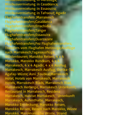
Minibusvermietung in Casablanca;
Minibusvermietung in Essaouira;
Minibusvermietung in Tafraout; Agadir
Flughafentransfers ;Marrakesch
Flughafentransfers;Casablanca
Flughafentransfers;Errachidia
Flughafentransfers;Tanger
Flughafentransfers;Essaouira
Flughafentransfers;Ouarzazate
Flughafentransfers;Fez Flughafentransfers;
Transfers vom Flughafen Merzouga;Ausflüge
nach Marrakesch;Tagesausflüge;
Wüstentouren; Marokko Reisen, 4 x 4
Marokko, Marokko Rundkurs, 4 x 4
Marrakesch, 4 x 4 Agadir, 4 x 4 Ausflug
Marrakesch, Marrakesch Ausflug, Ourika-Tal,
Agafay-Wüste; Asni ;Toubkal;Marrakesch
Hotel, Hotels von Marrakesch, Marrakesch
Hotels, Marrakesch Riads, Marrakesch Riad,
Marrakesch Herberge, Marrakesch Unterkunft,
Restaurant in Marrakesch, Residenz
Marrakesch, Habitat Marrakesch, Unterkunft
Marrakesch, Aufenthalte Marrakesch,
Marokko Entdeckung, Marokko Reisen,
Marokko Reisen, Reisen nach Marokko, Wüste
Marokko, Marokkanische Wüste, Strand