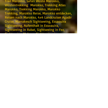
Trail Marokko, Safari Wüste Marokko,
Wüstentrekking Marokko, Trekking Atlas
Marokko, Trekking Marokko, Marokko
Trekking, Marokko Reise, Marokko entdecken,
Reisen nach Marokko, 4x4 Landcruiser Agadir
Cruise, Marrakesch Sightseeing, Essaouira
Sightseeing, Aufenthalt in Essoauira,
Sightseeing in Rabat, Sightseeing in Fez,
Sightseeing Meknes, Sightseeing in
Casablanca, Sightseeing in Ouarzazate, Agadir
entdecken, 4x4 Rundkurs Marrakesch, Touren
Marrakesch, Reise Marrakesch, Ausflug
Marrakesch, Marrakesch Tagesausflug,
Ouarzazate Tagesausflug , Agadir
Tagesausflug , Marrakesch Tagesausflüge,
Hotel buchen in Marrakesch,
Hotelbuchungen in Marrakesch, Buchung von
Unterkünften Agadir, Hotel finden
Marrakesch, Hotels in Marrakesch, Touren in
Marrakesch, Entdeckungsreisen Marokko,
Mietwagen in Marrakesch, Mietwagen in
Agadir, Marokkanische Touren,
Reiseveranstalter Marokko, Reiseveranstalter
Marokko, Marokko Reisen Agentur, Reisebüro;
Touren ab Tanger; Touren von Rabat; Touren
ab Casablanca; Touren von Fes; Touren ab
Marrakesch; Touren von Agadir; Touren von