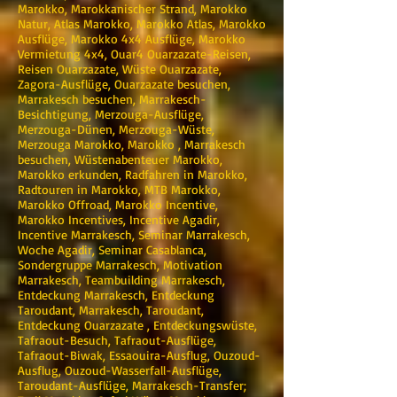
Marokko, Marokkanischer Strand, Marokko
Natur, Atlas Marokko, Marokko Atlas, Marokko
Ausflüge, Marokko 4x4 Ausflüge, Marokko
Vermietung 4x4, Ouar4 Ouarzazate-Reisen,
Reisen Ouarzazate, Wüste Ouarzazate,
Zagora-Ausflüge, Ouarzazate besuchen,
Marrakesch besuchen, Marrakesch-
Besichtigung, Merzouga-Ausflüge,
Merzouga-Dünen, Merzouga-Wüste,
Merzouga Marokko, Marokko , Marrakesch
besuchen, Wüstenabenteuer Marokko,
Marokko erkunden, Radfahren in Marokko,
Radtouren in Marokko, MTB Marokko,
Marokko Offroad, Marokko Incentive,
Marokko Incentives, Incentive Agadir,
Incentive Marrakesch, Seminar Marrakesch,
Woche Agadir, Seminar Casablanca,
Sondergruppe Marrakesch, Motivation
Marrakesch, Teambuilding Marrakesch,
Entdeckung Marrakesch, Entdeckung
Taroudant, Marrakesch, Taroudant,
Entdeckung Ouarzazate , Entdeckungswüste,
Tafraout-Besuch, Tafraout-Ausflüge,
Tafraout-Biwak, Essaouira-Ausflug, Ouzoud-
Ausflug, Ouzoud-Wasserfall-Ausflüge,
Taroudant-Ausflüge, Marrakesch-Transfer;