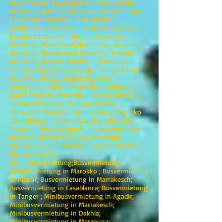
Atlas-Touren; Essaouira Marokko , Events
Marokko , Ausflüge Marokko , Fez Marokko ,
Flugtickets Marokko , Golf Marokko ,
Golfplätze in Marokko , hotels in marokko ,
kaiserstädtetouren , incentives touren
Marokko , Marrakesch Incentives , Incoming
Marokko , Reisen nach Marokko , Freizeit
Marokko , Meknes Marokko , Merzouga
Dünen , Ouarzazate Kasbahs , Outgo Travel
Marokko , Paragliding in Marokko ,
Paragliding Tours in Marokko , Seminare,
Rabat Marokko Marokko, Riad Spa Marokko,
Tafraout Marokko , Tanger Marokko ,
Taroudant Marokko, Teambuilding Marokko
,Chefchaouen;Tanger;Asilah;Larache;Rabat;
Tetouan, Thalasso Agadir, Reiseveranstalter
Marokko, Reisen Marokko, Merzouga
Marokko; Zagora Marokko; Sahara Marokko;
Busvermietung
;Kleinbusvermietung;Busvermietung
;Autovermietung in Marokko ; Busvermietung
in Agadir; Busvermietung in Marrakesch;
Busvermietung in Casablanca; Busvermietung
in Tanger ; Minibusvermietung in Agadir;
Minibusvermietung in Marrakesch;
Minibusvermietung in Dakhla;
Minibusvermietung in Merzouga;