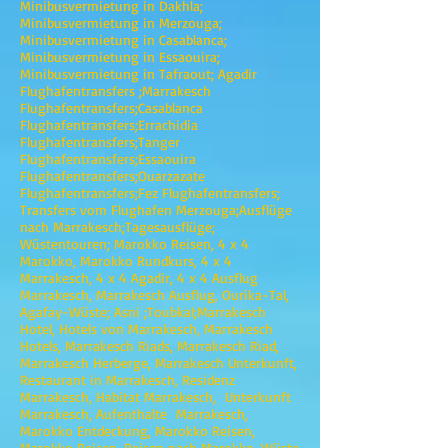
Minibusvermietung in Dakhla;
Minibusvermietung in Merzouga;
Minibusvermietung in Casablanca;
Minibusvermietung in Essaouira;
Minibusvermietung in Tafraout; Agadir
Flughafentransfers ;Marrakesch
Flughafentransfers;Casablanca
Flughafentransfers;Errachidia
Flughafentransfers;Tanger
Flughafentransfers;Essaouira
Flughafentransfers;Ouarzazate
Flughafentransfers;Fez Flughafentransfers;
Transfers vom Flughafen Merzouga;Ausflüge
nach Marrakesch;Tagesausflüge;
Wüstentouren; Marokko Reisen, 4 x 4
Marokko, Marokko Rundkurs, 4 x 4
Marrakesch, 4 x 4 Agadir, 4 x 4 Ausflug
Marrakesch, Marrakesch Ausflug, Ourika-Tal,
Agafay-Wüste; Asni ;Toubkal;Marrakesch
Hotel, Hotels von Marrakesch, Marrakesch
Hotels, Marrakesch Riads, Marrakesch Riad,
Marrakesch Herberge, Marrakesch Unterkunft,
Restaurant in Marrakesch, Residenz
Marrakesch, Habitat Marrakesch, Unterkunft
Marrakesch, Aufenthalte Marrakesch,
Marokko Entdeckung, Marokko Reisen,
Marokko Reisen, Reisen nach Marokko, Wüste