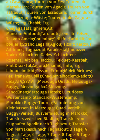
ab Casablanca; Touren von Fes; Touren ab
Marrakesch; Touren von Agadir; Touren von
Tafraout; Touren von Essaouira; Touren durch
die Merzouga-Wüste; Touren in der Zagora-
Wüste; Erg Chebbi; Erg
Chegaga;Tata;Ighrem;Ait
Mansour;Amtoudi;Tafraoute;bemalte Felsen;
Tal von Ameln;Goulmine;Sidi Ifni;Tafnidilt;For
boujerif;Strand Legzira;Aglou; Tiznit; Kerdous;
Ait hmed; Taghazout;Paradiestal;Imouzzer;
Todra-Schluchten;Dades-Schluchten;
Rosental; Ait ben Haddou; Telouet-Kassbah;
Fint;Draa-Tal;Zagora;Mhamid;Tinfo; Erg
Lihoudi;Imilchil;Rissani;Erfoud;Midelt;Meknes;
Fez;Ifrane;Volubilis;Chaouen;alhociem;Nador;O
ujda;ATV;SSV;VTT;Merzouga Quads; Merzouga-
Buggy; Merzouga 4x4;Merzouga
Sanddünen;Merzouga Hotels; Luxuriöses
Wüstencamp; Standard-Wüstencamp;
Marokko Buggy-Touren; Vermietung von
Kleinbussen in Merzouga; Quad-Verleih;
Buggy-Verleih; Busvermietung in Marokko;
Transfers zwischen Städten; Transfer vom
Flughafen Agadir nach Taghazout; Transfer
von Marrakesch nach Taghazout; 3 Tage; 4
Tage: 5 Tage; 6 Tage; 7 Tage; 8 Tage; 9 Tage;
10 Tage; 3 Tage Marrakesch nach Fez