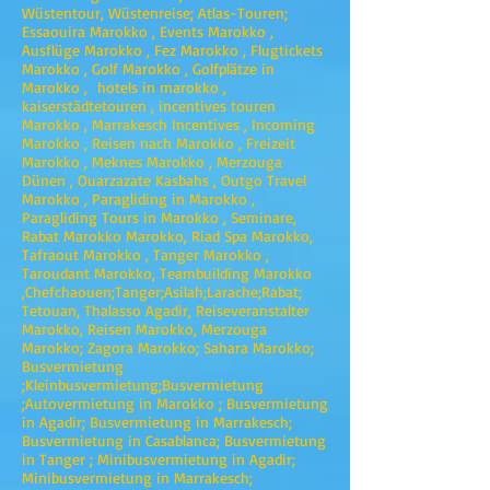
Wüstentour, Wüstenreise; Atlas-Touren;
Essaouira Marokko , Events Marokko ,
Ausflüge Marokko , Fez Marokko , Flugtickets
Marokko , Golf Marokko , Golfplätze in
Marokko , hotels in marokko ,
kaiserstädtetouren , incentives touren
Marokko , Marrakesch Incentives , Incoming
Marokko , Reisen nach Marokko , Freizeit
Marokko , Meknes Marokko , Merzouga
Dünen , Ouarzazate Kasbahs , Outgo Travel
Marokko , Paragliding in Marokko ,
Paragliding Tours in Marokko , Seminare,
Rabat Marokko Marokko, Riad Spa Marokko,
Tafraout Marokko , Tanger Marokko ,
Taroudant Marokko, Teambuilding Marokko
,Chefchaouen;Tanger;Asilah;Larache;Rabat;
Tetouan, Thalasso Agadir, Reiseveranstalter
Marokko, Reisen Marokko, Merzouga
Marokko; Zagora Marokko; Sahara Marokko;
Busvermietung
;Kleinbusvermietung;Busvermietung
;Autovermietung in Marokko ; Busvermietung
in Agadir; Busvermietung in Marrakesch;
Busvermietung in Casablanca; Busvermietung
in Tanger ; Minibusvermietung in Agadir;
Minibusvermietung in Marrakesch;