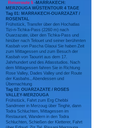
Reiseroute 5
-MARRAKECH:
MERZOUGA WÜSTENTOUR 4 TAGE
Tag 01: MARRAKECH-OUARZAZAT /
ROSENTAL
Frühstück, Transfer über den Hochatlas
Tizi-n-Tichka-Pass (2260 m) nach
Ouarzazate, über den Tichka-Pass und
hinüber nach Telouet und seiner berühmten
Kasbah von Pascha Glaoui Sie haben Zeit
zum Mittagessen und zum Besuch der
Kasbah von Taourirt aus dem 17.
Jahrhundert und des Atlasstudios. Nach
dem Mittagessen fahren Sie in Richtung
Rose Valley, Dades Valley und der Route
der Kasbahs., Abendessen und
Übernachtung
Tag 02: OUARZAZATE / ROSES
VALLEY-MERZOUGA
Frühstück, Fahrt zum Erg Chebbi
Sandmeer in Merzoug über Tinghir, dann
Todra Schluchten, Mittagessen im
Restaurant, Wandern in den Todra
Schluchten, Schießen der Kletterer, Fahrt
über Erfoud, Ziz Tal, Rissani Merzouga.