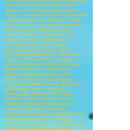
Marokko, Marokkanische Wüste, Strand
Marokko, Marokkanischer Strand, Marokko
Natur, Atlas Marokko, Marokko Atlas, Marokko
Ausflüge, Marokko 4x4 Ausflüge, Marokko
Vermietung 4x4, Ouar4 Ouarzazate-Reisen,
Reisen Ouarzazate, Wüste Ouarzazate,
Zagora-Ausflüge, Ouarzazate besuchen,
Marrakesch besuchen, Marrakesch-
Besichtigung, Merzouga-Ausflüge,
Merzouga-Dünen, Merzouga-Wüste,
Merzouga Marokko, Marokko , Marrakesch
besuchen, Wüstenabenteuer Marokko,
Marokko erkunden, Radfahren in Marokko,
Radtouren in Marokko, MTB Marokko,
Marokko Offroad, Marokko Incentive,
Marokko Incentives, Incentive Agadir,
Incentive Marrakesch, Seminar Marrakesch,
Woche Agadir, Seminar Casablanca,
Sondergruppe Marrakesch, Motivation
Marrakesch, Teambuilding Marrakesch,
Entdeckung Marrakesch, Entdeckung
Taroudant, Marrakesch, Taroudant,
Entdeckung Ouarzazate , Entdeckungswüste,
Tafraout-Besuch, Tafraout-Ausflüge,
Tafraout-Biwak, Essaouira-Ausflug, Ouzoud-
Ausflug, Ouzoud-Wasserfall-Ausflüge,