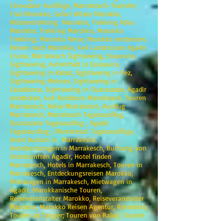
Taroudant-Ausflüge, Marrakesch-Transfer;
Trail Marokko, Safari Wüste Marokko,
Wüstentrekking Marokko, Trekking Atlas
Marokko, Trekking Marokko, Marokko
Trekking, Marokko Reise, Marokko entdecken,
Reisen nach Marokko, 4x4 Landcruiser Agadir
Cruise, Marrakesch Sightseeing, Essaouira
Sightseeing, Aufenthalt in Essoauira,
Sightseeing in Rabat, Sightseeing in Fez,
Sightseeing Meknes, Sightseeing in
Casablanca, Sightseeing in Ouarzazate, Agadir
entdecken, 4x4 Rundkurs Marrakesch, Touren
Marrakesch, Reise Marrakesch, Ausflug
Marrakesch, Marrakesch Tagesausflug,
Ouarzazate Tagesausflug , Agadir
Tagesausflug , Marrakesch Tagesausflüge,
Hotel buchen in Marrakesch,
Hotelbuchungen in Marrakesch, Buchung von
Unterkünften Agadir, Hotel finden
Marrakesch, Hotels in Marrakesch, Touren in
Marrakesch, Entdeckungsreisen Marokko,
Mietwagen in Marrakesch, Mietwagen in
Agadir, Marokkanische Touren,
Reiseveranstalter Marokko, Reiseveranstalter
Marokko, Marokko Reisen Agentur, Reisebüro;
Touren ab Tanger; Touren von Rabat; Touren