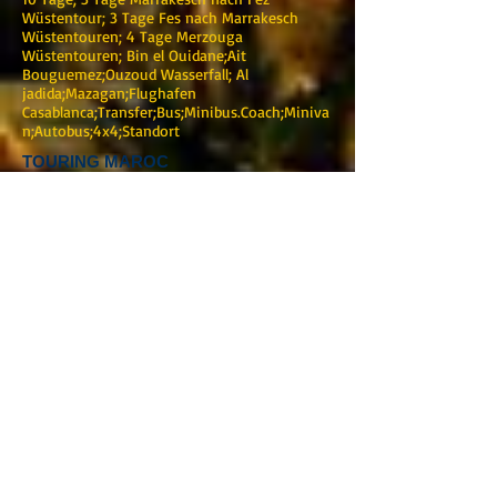
Wüstentour; 3 Tage Fes nach Marrakesch
Wüstentouren; 4 Tage Merzouga
Wüstentouren; Bin el Ouidane;Ait
Bouguemez;Ouzoud Wasserfall; Al
jadida;Mazagan;Flughafen
Casablanca;Transfer;Bus;Minibus.Coach;Miniva
n;Autobus;4x4;Standort
TOURING MAROC
Marrakesch
Adresse :0220 BIS Avenue Mohamed V-Guéliz-
Marrakesch
Telefon :
+212 (0) 622376938
:
+212 (0) 622376938
E-Mail:
touringmaroc@gmail.com