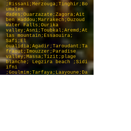
;Rissani;Merzouga;Tinghir;Bo
umalen
dades;Ouarzazate;Zagora;Ait
ben Haddou;Marrakech;Ouzoud
Water Falls;Ourika
valley;Asni;Toubkal;Aremd;At
las mountain;Essaouira;
Safi;El
oualidia;Agadir;Taroudant;Ta
fraout;Imouzzer;Paradise
valley;Massa;Tizit;plage
blanche; Legzira beach ;Sidi
ifni
;Goulmim;Tarfaya;Laayoune;Da
khla;Erg cheebi;Erg
Chegaga;Draa Valley;Todra
gorges;Dades gorges;Lac bin
el ouidane;Imilchil