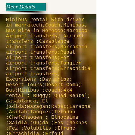
Mehr Details
Minibus rental with driver
in marrakech;Coach;Minibus;
Bus Hire in Morocco;Morocco
Airport transfers; Airport
transfers ;Casablanca
airport transfers;Marrakech
airport transfers;Rabat
airport transfers;Fez
airport transfers;Tangier
airport transfers;Errachidia
airport transfers;
Excursions ;Day trips;
Desert Tours;Desert Camp;
Bus;Minibus ;coach;4x4
rental ; Buggy; Quad Rental;
Casablanca; El
jadida;Mazagan;Rabat;Larache
;Asilah;Tangier;Tetouan
;Chefchaouen ; Elhoceima
;Saidia ;Oujda ;Fes ;Meknes
;Fez ;Volubilis ;Ifrane
;Errachidia ;Erfoud