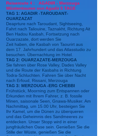
Reiseroute 4 : AGADIR - Merzouga
Wüstentouren von Agadir 5 TAGE
TAG 1: AGADIR -TAROUDANT-
OUARZAZAT
Deaprture nach Taroudant, Sightseeing,
Fahrt nach Taliouine, Taznakht, Richtung Ait
Ben Hadou Kasbah, Fortsetzung nach
Ouarzazate, dort werden Sie
Zeit haben, die Kasbah von Taourirt aus
dem 17. Jahrhundert und das Atlasstudio zu
besuchen. Übernachtung im Hotel.
TAG 2: OUARZAZATE-MERZOUGA
Sie fahren über Rose Valley, Dades Valley
und die Route der Kasbahs in Richtung
Todra-Schluchten. Fahren Sie über Nacht
nach Erfoud, Rissani, Merzouga
TAG 3: MERZOUGA -ERG CHEBBI
Frühstück, Moorning zum Entspannen oder
Erkunden mit Ihrem Fahrer, z. B. fossile
Minen, saisonale Seen, Gnawa-Musiker. Am
Nachmittag, um 15.00 Uhr, besteigen Sie
Ihr Kamel, um die Dünen zu überqueren
und das Geheimnis des Sandmeeres zu
entdecken. Unser Stopp wird in einer
jungfräulichen Oase sein. Genießen Sie die
Stille der Wüste, genießen Sie die