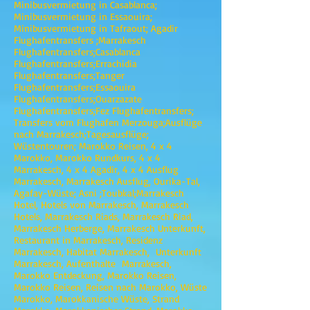
Minibusvermietung in Casablanca;
Minibusvermietung in Essaouira;
Minibusvermietung in Tafraout; Agadir
Flughafentransfers ;Marrakesch
Flughafentransfers;Casablanca
Flughafentransfers;Errachidia
Flughafentransfers;Tanger
Flughafentransfers;Essaouira
Flughafentransfers;Ouarzazate
Flughafentransfers;Fez Flughafentransfers;
Transfers vom Flughafen Merzouga;Ausflüge
nach Marrakesch;Tagesausflüge;
Wüstentouren; Marokko Reisen, 4 x 4
Marokko, Marokko Rundkurs, 4 x 4
Marrakesch, 4 x 4 Agadir, 4 x 4 Ausflug
Marrakesch, Marrakesch Ausflug, Ourika-Tal,
Agafay-Wüste; Asni ;Toubkal;Marrakesch
Hotel, Hotels von Marrakesch, Marrakesch
Hotels, Marrakesch Riads, Marrakesch Riad,
Marrakesch Herberge, Marrakesch Unterkunft,
Restaurant in Marrakesch, Residenz
Marrakesch, Habitat Marrakesch, Unterkunft
Marrakesch, Aufenthalte Marrakesch,
Marokko Entdeckung, Marokko Reisen,
Marokko Reisen, Reisen nach Marokko, Wüste
Marokko, Marokkanische Wüste, Strand