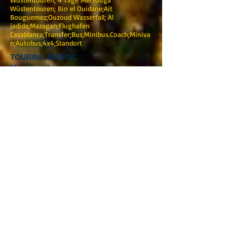
Wüstentouren; Bin el Ouidane;Ait
Bouguemez;Ouzoud Wasserfall; Al
jadida;Mazagan;Flughafen
Casablanca;Transfer;Bus;Minibus.Coach;Miniva
n;Autobus;4x4;Standort
TOURING MAROC
Marrakesch
Adresse :0220 BIS Avenue Mohamed V-Guéliz-
Marrakesch
Telefon :
+212 (0) 622376938
:
+212 (0) 622376938
E-Mail:
touringmaroc@gmail.com