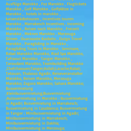
Ausflüge Marokko , Fez Marokko , Flugtickets
Marokko , Golf Marokko , Golfplätze in
Marokko , hotels in marokko ,
kaiserstädtetouren , incentives touren
Marokko , Marrakesch Incentives , Incoming
Marokko , Reisen nach Marokko , Freizeit
Marokko , Meknes Marokko , Merzouga
Dünen , Ouarzazate Kasbahs , Outgo Travel
Marokko , Paragliding in Marokko ,
Paragliding Tours in Marokko , Seminare,
Rabat Marokko Marokko, Riad Spa Marokko,
Tafraout Marokko , Tanger Marokko ,
Taroudant Marokko, Teambuilding Marokko
,Chefchaouen;Tanger;Asilah;Larache;Rabat;
Tetouan, Thalasso Agadir, Reiseveranstalter
Marokko, Reisen Marokko, Merzouga
Marokko; Zagora Marokko; Sahara Marokko;
Busvermietung
;Kleinbusvermietung;Busvermietung
;Autovermietung in Marokko ; Busvermietung
in Agadir; Busvermietung in Marrakesch;
Busvermietung in Casablanca; Busvermietung
in Tanger ; Minibusvermietung in Agadir;
Minibusvermietung in Marrakesch;
Minibusvermietung in Dakhla;
Minibusvermietung in Merzouga;