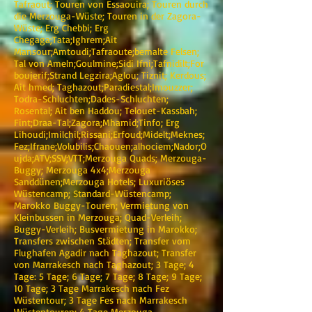
Tafraout; Touren von Essaouira; Touren durch
die Merzouga-Wüste; Touren in der Zagora-
Wüste; Erg Chebbi; Erg
Chegaga;Tata;Ighrem;Ait
Mansour;Amtoudi;Tafraoute;bemalte Felsen;
Tal von Ameln;Goulmine;Sidi Ifni;Tafnidilt;For
boujerif;Strand Legzira;Aglou; Tiznit; Kerdous;
Ait hmed; Taghazout;Paradiestal;Imouzzer;
Todra-Schluchten;Dades-Schluchten;
Rosental; Ait ben Haddou; Telouet-Kassbah;
Fint;Draa-Tal;Zagora;Mhamid;Tinfo; Erg
Lihoudi;Imilchil;Rissani;Erfoud;Midelt;Meknes;
Fez;Ifrane;Volubilis;Chaouen;alhociem;Nador;O
ujda;ATV;SSV;VTT;Merzouga Quads; Merzouga-
Buggy; Merzouga 4x4;Merzouga
Sanddünen;Merzouga Hotels; Luxuriöses
Wüstencamp; Standard-Wüstencamp;
Marokko Buggy-Touren; Vermietung von
Kleinbussen in Merzouga; Quad-Verleih;
Buggy-Verleih; Busvermietung in Marokko;
Transfers zwischen Städten; Transfer vom
Flughafen Agadir nach Taghazout; Transfer
von Marrakesch nach Taghazout; 3 Tage; 4
Tage: 5 Tage; 6 Tage; 7 Tage; 8 Tage; 9 Tage;
10 Tage; 3 Tage Marrakesch nach Fez
Wüstentour; 3 Tage Fes nach Marrakesch
Wüstentouren; 4 Tage Merzouga