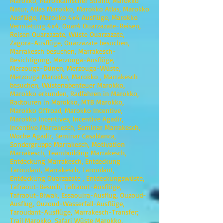
Marokko, Marokkanischer Strand, Marokko
Natur, Atlas Marokko, Marokko Atlas, Marokko
Ausflüge, Marokko 4x4 Ausflüge, Marokko
Vermietung 4x4, Ouar4 Ouarzazate-Reisen,
Reisen Ouarzazate, Wüste Ouarzazate,
Zagora-Ausflüge, Ouarzazate besuchen,
Marrakesch besuchen, Marrakesch-
Besichtigung, Merzouga-Ausflüge,
Merzouga-Dünen, Merzouga-Wüste,
Merzouga Marokko, Marokko , Marrakesch
besuchen, Wüstenabenteuer Marokko,
Marokko erkunden, Radfahren in Marokko,
Radtouren in Marokko, MTB Marokko,
Marokko Offroad, Marokko Incentive,
Marokko Incentives, Incentive Agadir,
Incentive Marrakesch, Seminar Marrakesch,
Woche Agadir, Seminar Casablanca,
Sondergruppe Marrakesch, Motivation
Marrakesch, Teambuilding Marrakesch,
Entdeckung Marrakesch, Entdeckung
Taroudant, Marrakesch, Taroudant,
Entdeckung Ouarzazate , Entdeckungswüste,
Tafraout-Besuch, Tafraout-Ausflüge,
Tafraout-Biwak, Essaouira-Ausflug, Ouzoud-
Ausflug, Ouzoud-Wasserfall-Ausflüge,
Taroudant-Ausflüge, Marrakesch-Transfer;
Trail Marokko, Safari Wüste Marokko,