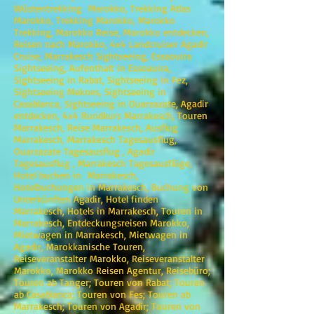
Wüstentrekking Marokko, Trekking Atlas
Marokko, Trekking Marokko, Marokko
Trekking, Marokko Reise, Marokko entdecken,
Reisen nach Marokko, 4x4 Landcruiser Agadir
Cruise, Marrakesch Sightseeing, Essaouira
Sightseeing, Aufenthalt in Essoauira,
Sightseeing in Rabat, Sightseeing in Fez,
Sightseeing Meknes, Sightseeing in
Casablanca, Sightseeing in Ouarzazate, Agadir
entdecken, 4x4 Rundkurs Marrakesch, Touren
Marrakesch, Reise Marrakesch, Ausflug
Marrakesch, Marrakesch Tagesausflug,
Ouarzazate Tagesausflug , Agadir
Tagesausflug , Marrakesch Tagesausflüge,
Hotel buchen in Marrakesch,
Hotelbuchungen in Marrakesch, Buchung von
Unterkünften Agadir, Hotel finden
Marrakesch, Hotels in Marrakesch, Touren in
Marrakesch, Entdeckungsreisen Marokko,
Mietwagen in Marrakesch, Mietwagen in
Agadir, Marokkanische Touren,
Reiseveranstalter Marokko, Reiseveranstalter
Marokko, Marokko Reisen Agentur, Reisebüro;
Touren ab Tanger; Touren von Rabat; Touren
ab Casablanca; Touren von Fes; Touren ab
Marrakesch; Touren von Agadir; Touren von