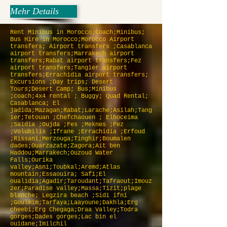
Mehr Details
Rent Minibus in Morocco;Coach;Minibus;
Bus Hire in Morocco;Morocco Airport
transfers; Airport transfers ;Casablanca
airport transfers;Marrakech airport
transfers;Rabat airport transfers;Fez
airport transfers;Tangier airport
transfers;Errachidia airport transfers;
Excursions ;Day trips; Desert
Tours;Desert Camp; Bus;Minibus
;coach;4x4 rental ; Buggy; Quad Rental;
Casablanca; El
jadida;Mazagan;Rabat;Larache;Asilah;Tang
ier;Tetouan ;Chefchaouen ; Elhoceima
;Saidia ;Oujda ;Fes ;Meknes ;Fez
;Volubilis ;Ifrane ;Errachidia ;Erfoud
;Rissani;Merzouga;Tinghir;Boumalen
dades;Ouarzazate;Zagora;Ait ben
Haddou;Marrakech;Ouzoud Water
Falls;Ourika
valley;Asni;Toubkal;Aremd;Atlas
mountain;Essaouira; Safi;El
oualidia;Agadir;Taroudant;Tafraout;Imouz
zer;Paradise valley;Massa;Tizit;plage
blanche; Legzira beach ;Sidi ifni
;Goulmim;Tarfaya;Laayoune;Dakhla;Erg
cheebi;Erg Chegaga;Draa Valley;Todra
gorges;Dades gorges;Lac bin el
ouidane;Imilchil