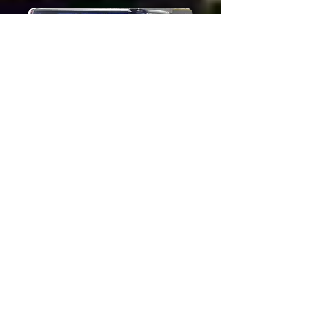
Marokko Touren; Touren in Marokko;
Touren rund um Marokko; Marokko
Wüstentouren; Wüstenreise;
Wüstentouren; Sahara-Reise; Reise nach
Maroc; Rundfahrt 4x4 au Maroc; Touren
nach Maroc; Atlas-Touren; Marrakesch-
Exkursionen; Agadir-Exkursionen; Fes-
Exkursionen; Ouarzazate Ausflüge;
Marokko Busvermietung; Busvermietung
Marokko; Kleinbus; Autocar; Lage;