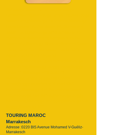
Merzouga Desert Activities;Merzouga
Cameltrekking;Merzouga camel trip;Merzouga
desert camp;Merzouga Excursions;Merzouga
tours;Sahara trip;Fes desert trip;Marrakech
desert tours;Merzouga sand dunes;Fez to
marrakech desert tours;Marrakech to fez
desert trip;Merzouga Bivouac;Morocco Desert
Tours;Tours from Marrakech;Tours from
Agadir;Tours from Fez;Sand
Borading;Merzouga Quad rental;Merzouga
quad biking;Merzouga buggy tours;Buggy
rental in Merzouga;Hire quad in
Merzouga;Sahara buggy;Erg Chebbi
dunes;Buggy experience;Of road 4WD
training.Merzouga 4x4 Excursions;Desert
trip;Merzouga 4x4 Rental;Merzouga buggy
Excursions;Merzouga Atv quad;Merzouga SSV
Buggy;Merzouga VTT.
TOURING MAROC
Marrakesch
Adresse :0220 BIS Avenue Mohamed V-Guéliz-
Marrakesch