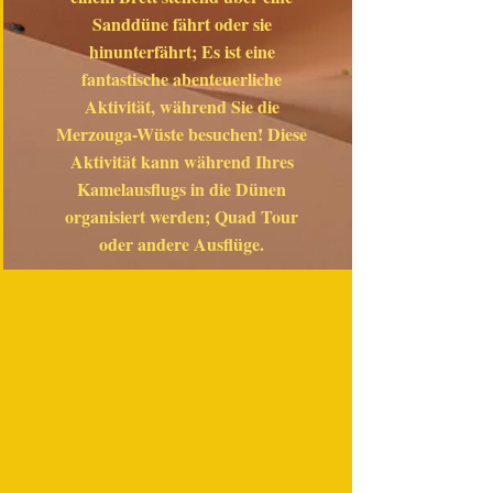
Sanddüne fährt oder sie
hinunterfährt; Es ist eine
fantastische abenteuerliche
Aktivität, während Sie die
Merzouga-Wüste besuchen! Diese
Aktivität kann während Ihres
Kamelausflugs in die Dünen
organisiert werden; Quad Tour
oder andere Ausflüge.