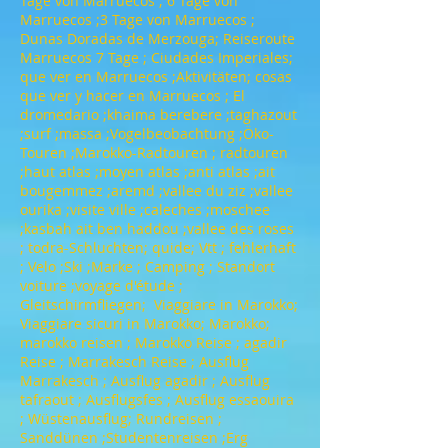
Tage von Marruecos ; 6 Tage von
Marruecos ;3 Tage von Marruecos ;
Dunas Doradas de Merzouga; Reiseroute
Marruecos 7 Tage ; Ciudades Imperiales;
que ver en Marruecos ;Aktivitäten; cosas
que ver y hacer en Marruecos ; El
dromedario ;khaima berebere ;taghazout
;surf ;massa ;Vogelbeobachtung ;Öko-
Touren ;Marokko-Radtouren ; radtouren
;haut atlas ;moyen atlas ;anti atlas ;ait
bougemmez ;aremd ;vallee du ziz ;vallee
ourika ;visite ville ;caleches ;moschee
;kasbah ait ben haddou ;vallee des roses
; todra-Schluchten; quide; Vtt ; fehlerhaft
; Velo ;Ski ;Marke ; Camping ; Standort
voiture ;voyage d'étude ;
Gleitschirmfliegen; Viaggiare in Marokko;
Viaggiare sicuri in Marokko; Marokko;
marokko reisen ; Marokko Reise ; agadir
Reise ; Marrakesch Reise ; Ausflug
Marrakesch ; Ausflug agadir ; Ausflug
tafraout ; Ausflugsfes ; Ausflug essaouira
; Wüstenausflug; Rundreisen ;
Sanddünen ;Studentenreisen ;Erg