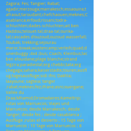
Zagora; Fes; Tangier; Rabat;
agadir;merzouga;marrakesch;essaouira;t
afraout;taroudant;chefchaouen;meknes;C
asablanca;erfoud;rissani;todra-
schluchten;dades-schluchten;ait ben
Haddou;telouet-tal;draa-tal;ourika-
tal;cascades d'ouzoud;ouzoud wasserfall;
Toubak; trekking;sejourau
maroc;biwak;wüstencamp;verleih;quad;d
ünenbuggy ;4x4 ;bus; Coach; Kleinbus;lac
ben elouidane;plage blanche;strand
legzira;paradiestal;erg chebbi;tata;erg
chegaga;sahara;kaiserstädte;touren;ausfl
ug;tagesausflüge;sidi ifni; Dakhla;
laayoune; sagteia; tanger
;rabat;meknes;fez;ifrane;asni;ouergane;
Vallée du
Draa;Mhamid;Dromadaires;Kameltrip;
rutas von Marruecos; Viajes und
Marruecos; desde Marrakesch; desde
Tanger; desde fes ; desde casablanca ;
Ausflüge ;rutas el desierto ; 15 Tage von
Marruecos ; 10 Tage von Marruecos ; 8