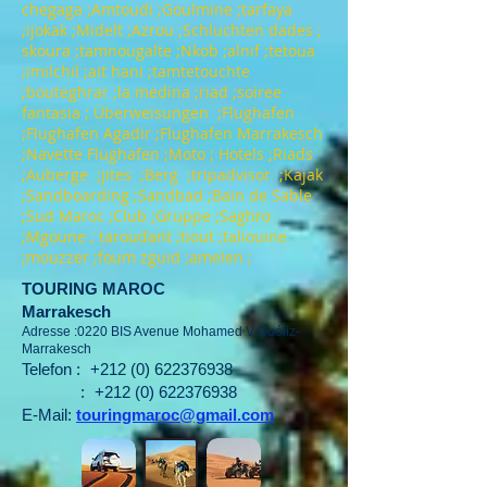
chegaga ;Amtoudi ;Goulmine ;tarfaya
;ijokak ;Midelt ;Azrou ;Schluchten dades ;
skoura ;tamnougalte ;Nkob ;alnif ;tetoua
;imilchil ;ait hani ;tamtetouchte
;bouteghrar ;la medina ;riad ;soiree
fantasia ; Überweisungen ;Flughafen
;Flughafen Agadir ;Flughafen Marrakesch
;Navette Flughafen ;Moto ; Hotels ;Riads
;Auberge ;jites ;Berg ;tripadvisor ;Kajak
;Sandboarding ;Sandbad ;Bain de Sable
;Sud Maroc ;Club ;Gruppe ;Saghro
;Mgoune ; taroudant ;tiout ;taliouine
;mouzzer ;foum zguid ;amelen ;
TOURING MAROC
Marrakesch
Adresse :0220 BIS Avenue Mohamed V-Guéliz-
Marrakesch
Telefon :
+212 (0) 622376938
:
+212 (0) 622376938
E-Mail:
touringmaroc@gmail.com