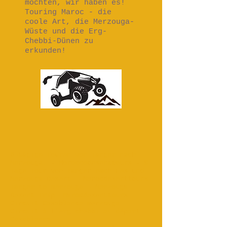
möchten, wir haben es!
Touring Maroc - die
coole Art, die Merzouga-
Wüste und die Erg-
Chebbi-Dünen zu
erkunden!
6-tägige Touren von Tanger nach
Merzouga. - Moroccodeserttours - 8
Tage Tour von Tanger nach Fes und
Merzouga Desert - Marocdeserttours
Tanger to merzouga - Merzouga
Desert Trip- Marocdeserttours -
Circuit Casablanca merzouga -
Circuit à l'erg chebbi au départ
Casablanca