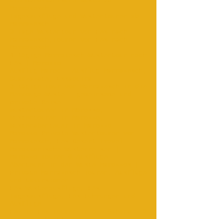
die marokkanische Wüste ab
Marrakesch
Tagesausflüge und Wüstentouren ab
Marrakesch
3 Tage Wüstentour von Fes nach
Marrakesch,Touren von Fes nach
Marrakesch
4-tägige Marrakesch-Wüstentour nach
Fès | Marokko
Ausflug Maroc : Ausflug Marrakesch,
Ouarzazate, Essaouira ...
3-tägige Tour von Marrakesch in die
Merzouga-Wüste - gemeinsame und
private Reise
Wüstentouren in Marokko,
Wüstentouren in Marokko,
Wüstenabenteuer in Marokko
Marokko Private Wüstentouren von
Marrakesch, Fes Desert Travel
Marokkanische Wüstenreisen |
Marokko Touren & Ausflüge
Abenteuer in der Wüste Marokkos |
Private Marrakesch-Touren, Ausflüge
und Exkursionen
Fès-Wüstenausflüge, Fès-
Tagesausflüge, Fès-Führungen und
Ausflüge
Fez To Fes Touren in die Sahara - 2