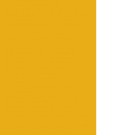
Private Marrakech Tours, Trips &
Excursions - Marrakesch Wüstentour
3 Tage 89€ - Merzouga Wüstentour
Marokko Wüstentouren ab Marrakesch
-Private und kleine Gruppen Marokko
Sahara Wüstentouren von Marrakesch
...
Wüstentouren in Marrakesch - 4-
tägige Marokko-Sahara-Wüstentour ab
Marrakesch
Marrakesch nach Zagora 2 Tage 1
Nacht Wüstentour - Marrakesch
Wüstentouren | Marokko Wüstenreisen
| Touren von Fès nach Marrakesch
Merzouga-Wüstentour ab Marrakesch -
3-tägige Wüstentour von Fes nach
Marrakesch - Tagesausflüge nach
Marrakesch
Marokko Wüstentouren | Ausflüge von
Marrakesch & Fes‎
Tagesausflüge und Wüstentouren ab
Marrakesch und Fès | Privat &
Gruppen
-Marrakesch Touren &
Feiertage Tagesausflüge zum
Auschecken | Wüste von Marrakesch
Wüstentouren ab Marrakesch | Ab 90€
| Die besten Sahara-Reisen
-