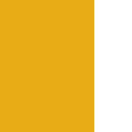
Tage / 1 Nacht - Marokko
Kameltrekking
Fes Wüstentouren 2 Tage 4 Tage,
Marokko Wüstentouren
Beste Wüstentouren ab Fes - Fes
Sahara Tours
2 Tage 1 Nacht Wüstentrip -
Bewertung von Fes Desert Trips,
Fes, Marokko.
Wüstentour von Marrakesch nach Fès
über die Merzouga-Dünen in 3 Tagen
Marrakesch & Fes Wüstentouren ...
2-tägiger Wüstenausflug von Fes
nach Marrakesch - Fes, Marokko |
Touringmaroc
Fès-Wüstenreise | Le top des
activités & visites‎
3 Tage Wüstentour von Fes nach
Marrakesch - Tagesausflüge nach
Marrakesch
Marokko Wüstentouren, Private
Touren von Marrakesch - Fes -
Casablanca
Fes Desert Tours, die besten Pakete
für Wüstentouren in Marokko,
Kameltrekking
Tagesausflug nach Chefchaouen von
Fès-Ausflügen und Fès-Wüstentouren.