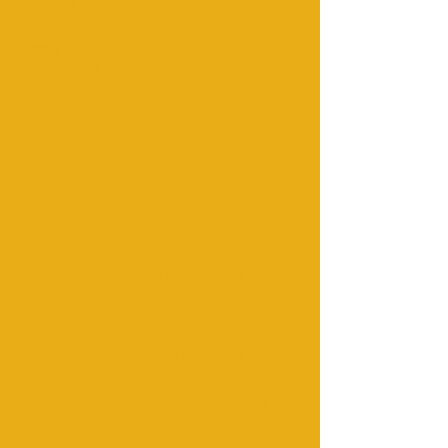
Ausflug Merzouga au départ de
Rabat, Casablanca ;Fes et
Marrakesch - Vols de Casablanca
(CMN) à Merzouga (tous les
aéroports)
Casablanca nach Merzouga - Marokko
Wüstentouren- Ksarbicha-Itinéraire-
Casablanca Merzouga, Marokko.
Distanz 655 km 5 bis 8 Stunden
Marrakesch Wüstentour 3 Tage -
Merzouga Wüstentour - Ksarbicha-
Wüstentour von Marrakesch nach Fès
über Merzouga – marocdeserttours
Marrakesch
Wüstentouren, Marokko
Wüstentouren und Ausflüge-Marrakech
Desert Tours - Marokko Sahara
Desert Tours ...
Marrakech Desert Trips: 2019 Ce
qu'il faut savoir for votre visite
au maroc. Geteilte Wüstentouren ab
Marrakesch, Marokko Wüstentour ...
Touren ab Marrakesch, Wüstentour ab
Marrakesch & Camel Trek King ...
-
Marrakesch Wüstentouren | Niedrige
Kosten, hoher Wert
Marrakesch Wüstenausflüge (Fes) -
2022 Alles was Sie wissen müssen
...
-Wüsten-Marokko-Abenteuer |