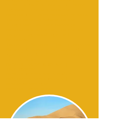
Wüstenausflüge in Marrakesch
Circuits touristique z. B. Maroc-
Tagestour und Wüstentouren
Marokko Fez Tours Marokko Private
Touren Marokko Sahara Touren
3 Tage von Fès nach Merzouga
Marokko Wüstentouren, Touren ab
Tanger, Tagesausflüge nach
Marrakesch
Touren in Marokko - Touringmarocco
Morocco Discovery Holidays ist
spezialisiert auf Marokko-Touren
und -Urlaube
Marokko Touren & Reisen |
Touringmaroc
Marokko Rundreisen 2019/2020 |
Maßgeschneiderte Pakete |
Wüstenwanderungen
Marokko Tagestouren