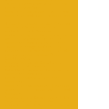
Wüstenreisen Marokko | Marokko
Touren | Marrakesch Wüstentouren |
Fès Wüstenausflüge..
Marokko Wüstentouren - Reisen von
Marrakesch nach Fes - Marokko Kamel
...
4 Tage Marrakesch in die Wüste von
Fez über die Merzouga-Dünen -
Wüstentour nach Marrakesch ...
Wüstenausflug von Fès, Wüstentouren
von Fès, Tagesausflüge in Fès
Marrakesch nach Fes über Desert
Tours – Merzouga Camltrekking
Private Touren von Marrakesch oder
Fes Casablanca Tagesausflüge
Kameltrekking
Marokko Touren ab Casablanca,
Wüstentour ab Casablanca..
Geteilte 3-tägige Wüstenreise von
Marrakesch nach Fes
Fes Wüstentouren 3 Tage nach
Marrakesch
Marrakesch Wüstentouren | Marokko
Wüstenreisen | Touren von Fès nach
Marrakesch
Marokko Sahara Desert Tours | 3/4
Tage Wüstentouren von Fes ...
Wüstentour durch Marrakesch Fès –