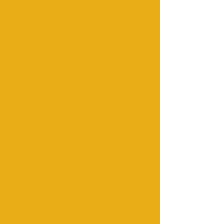
Private Marokko Wüstentouren |
Ausflüge nach Marrakesch und Fes‎
Marrakesch Wüstentouren |
Wüstenfahrten ab Marrakesch
-
Marokko Wüstentour und Dinge zu tun
Marokko Sahara Desert Tours | 3/4
Tage Wüstentouren von Marrakesch
...
Marrakesch-Wüstenreise, Marrakesch-
Ausflüge, Marokko-Touren,
Rundstrecke 4x4.
Marokko-Touren, Sahara-Zagora-
Wüstenreise - Kameltrekking und -
camps
Marokko Ausflug Wüstentour ab
Marrakesch Merzouga Kameltrekking
Ouarzazate Private Day Excursions
und Sahara Desert Tours Marokko
Touren und Ausflüge in die Wüste
von Marokko und Marrakesch |
Marokko Reisebüro
2 Tag 1 Nacht Zagora Desert Tour -
Abenteuer Kameltrekking von
Marrakesch ...
Marokko Wüstentouren - Wüstentour &
Kameltrekking & Safari
Marrakech Tours-Private Ausflüge in