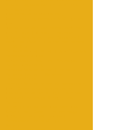
Der private Flughafen Fes Marokko
bietet Tagestouren und Ausflüge in
die Wüste an
Fes Marokko Wüstentouren,
Kameltrekking Marokko Ausflüge von
Fes.
4x4 Wüstentour von Marrakesch nach
Fès 3 Tage | Rissani, Marokko
3 Tage Wüstentour von Marrakesch
nach Fès über die Dünen der Sahara
- 150 € p
Marokko Wüstentouren | Ausflüge von
Marrakesch & Fes‎
Wüstentouren von Fès –Merzouga;
Zagora-Erfahrung
Marokko Wüstentouren | Private
Marokko-Touren | Marokko
Tagesausflüge
Marokko Wüstentouren ab Marrakesch,
Fes, Casablanca, Wüstentouren ...
Fes Wüstentouren 3 Tage, Tour von
Fes nach Merzouga 3 Tage, Tour in
Marokko ...
3-tägige Reise von Fes nach Fes
Desert Tour Camel Trek Merzouga
4-tägige Tour von Fes nach
Marrakesch und Ausflüge in die
Sahara